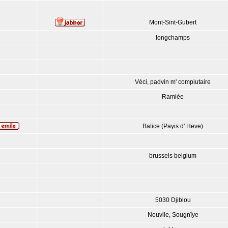
Mont-Sint-Gubert
longchamps
Véci, padvin m' compiutaire
Ramiée
Batice (Payis d' Heve)
brussels belgium
5030 Djiblou
Neuvile, Sougnîye