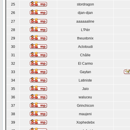
25
stordragon
26
djan-djan
27
aaaaaaline
28
L'Pièr
29
theuxtonix
30
Aclotoudi
31
Châlle
32
El Carmo
33
Gaytan
34
Latiniste
35
Jaio
36
waluceu
37
Grinchicon
38
maujeni
39
Xophedebx