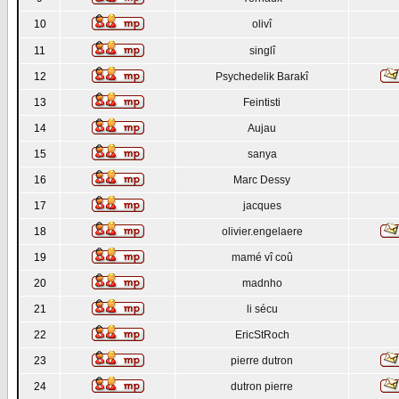
10
olivî
11
singlî
12
Psychedelik Barakî
13
Feintisti
14
Aujau
15
sanya
16
Marc Dessy
17
jacques
18
olivier.engelaere
19
mamé vî coû
20
madnho
21
li sécu
22
EricStRoch
23
pierre dutron
24
dutron pierre