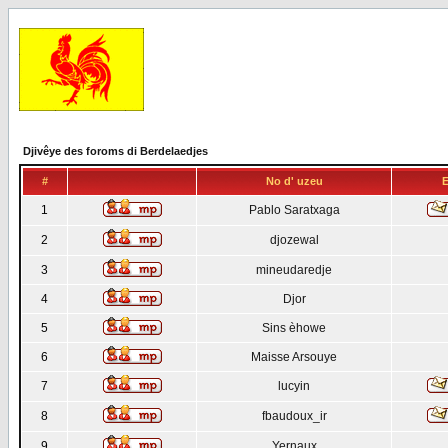
Djivêye des foroms di Berdelaedjes
#
No d' uzeu
E
1
Pablo Saratxaga
2
djozewal
3
mineudaredje
4
Djor
5
Sins èhowe
6
Maisse Arsouye
7
lucyin
8
fbaudoux_ir
9
Yernaux