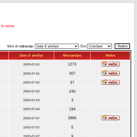
i fé mimbe
Sôre di relijhaedje:
Ôre
Date d' arivêye
Messaedjes
Waibe
1273
2005-07-01
307
2005-07-01
37
2005-07-02
240
2005-07-02
3
2005-07-03
194
2005-07-04
3966
2005-07-07
5
2005-07-07
9
2005-07-07