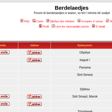
Berdelaedjes
Forom di berdelaedjes e walon, so tot l' minme ké sudjet
FAQ
Cweri
Djivêye des mimbes
Groupes d' uzeus
S
Profil
Lére les messaedjes privés
S' elodjî
mile
Jabber
Eplaeçmint
Oûpêye
bagué !
Panama
Sint-Serwai
Djiblou
Sidi Smayil, Marok
Tcharlerwè