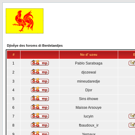
Djivêye des foroms di Berdelaedjes
#
No d' uzeu
E
1
Pablo Saratxaga
2
djozewal
3
mineudaredje
4
Djor
5
Sins èhowe
6
Maisse Arsouye
7
lucyin
8
fbaudoux_ir
9
Yernaux