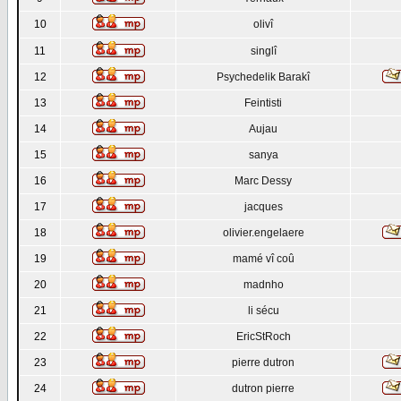
10
olivî
11
singlî
12
Psychedelik Barakî
13
Feintisti
14
Aujau
15
sanya
16
Marc Dessy
17
jacques
18
olivier.engelaere
19
mamé vî coû
20
madnho
21
li sécu
22
EricStRoch
23
pierre dutron
24
dutron pierre