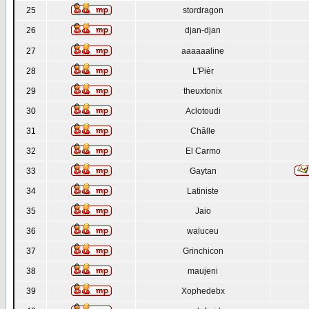
25
stordragon
26
djan-djan
27
aaaaaaline
28
L'Pièr
29
theuxtonix
30
Aclotoudi
31
Châlle
32
El Carmo
33
Gaytan
34
Latiniste
35
Jaio
36
waluceu
37
Grinchicon
38
maujeni
39
Xophedebx