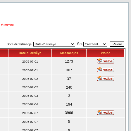
i fé mimbe
Sôre di relijhaedje:
Ôre
Date d' arivêye
Messaedjes
Waibe
1273
2005-07-01
307
2005-07-01
37
2005-07-02
240
2005-07-02
3
2005-07-03
194
2005-07-04
3966
2005-07-07
5
2005-07-07
9
2005-07-07