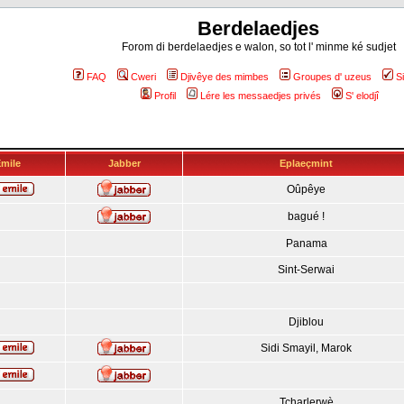
Berdelaedjes
Forom di berdelaedjes e walon, so tot l' minme ké sudjet
FAQ
Cweri
Djivêye des mimbes
Groupes d' uzeus
S
Profil
Lére les messaedjes privés
S' elodjî
mile
Jabber
Eplaeçmint
Oûpêye
bagué !
Panama
Sint-Serwai
Djiblou
Sidi Smayil, Marok
Tcharlerwè