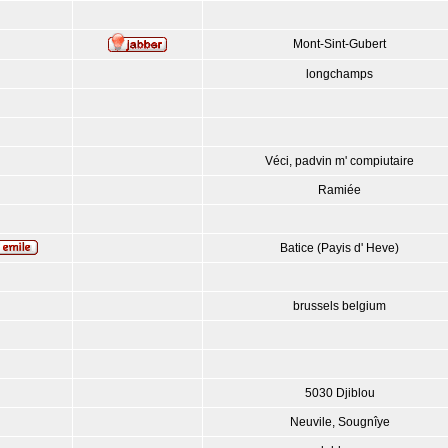
Mont-Sint-Gubert
longchamps
Véci, padvin m' compiutaire
Ramiée
Batice (Payis d' Heve)
brussels belgium
5030 Djiblou
Neuvile, Sougnîye