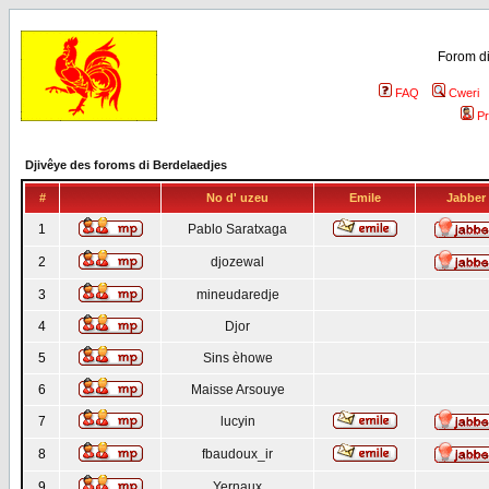
Forom di
FAQ
Cweri
Pr
Djivêye des foroms di Berdelaedjes
#
No d' uzeu
Emile
Jabber
1
Pablo Saratxaga
2
djozewal
3
mineudaredje
4
Djor
5
Sins èhowe
6
Maisse Arsouye
7
lucyin
8
fbaudoux_ir
9
Yernaux