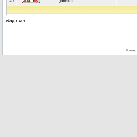
40
godefroid
Pådje
1
so
3
Powered