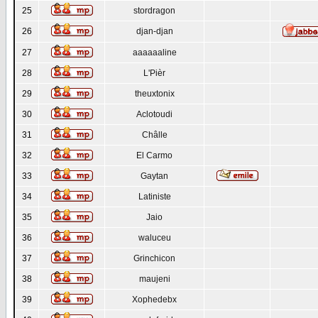
25
stordragon
26
djan-djan
27
aaaaaaline
28
L'Pièr
29
theuxtonix
30
Aclotoudi
31
Châlle
32
El Carmo
33
Gaytan
34
Latiniste
35
Jaio
36
waluceu
37
Grinchicon
38
maujeni
39
Xophedebx