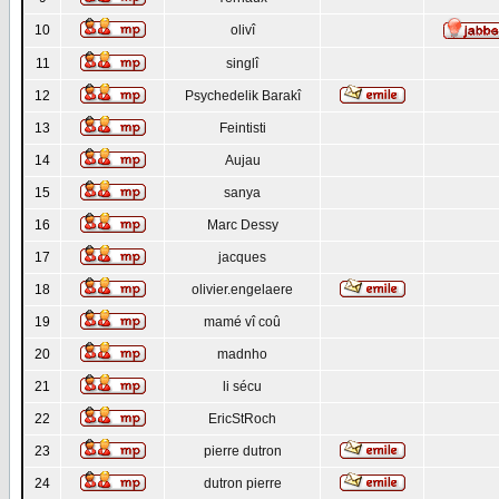
10
olivî
11
singlî
12
Psychedelik Barakî
13
Feintisti
14
Aujau
15
sanya
16
Marc Dessy
17
jacques
18
olivier.engelaere
19
mamé vî coû
20
madnho
21
li sécu
22
EricStRoch
23
pierre dutron
24
dutron pierre