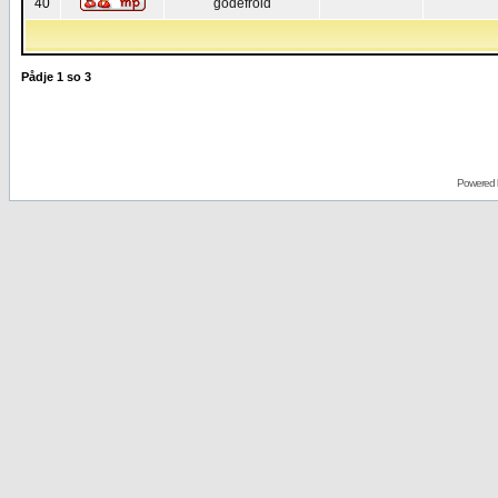
40
godefroid
Pådje
1
so
3
Powered