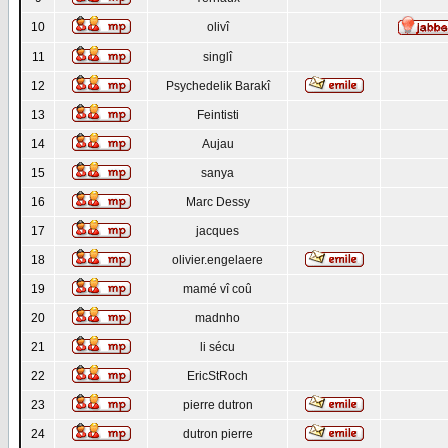
10
olivî
11
singlî
12
Psychedelik Barakî
13
Feintisti
14
Aujau
15
sanya
16
Marc Dessy
17
jacques
18
olivier.engelaere
19
mamé vî coû
20
madnho
21
li sécu
22
EricStRoch
23
pierre dutron
24
dutron pierre