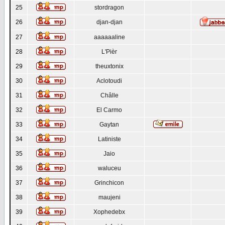
25
stordragon
26
djan-djan
27
aaaaaaline
28
L'Pièr
29
theuxtonix
30
Aclotoudi
31
Châlle
32
El Carmo
33
Gaytan
34
Latiniste
35
Jaio
36
waluceu
37
Grinchicon
38
maujeni
39
Xophedebx