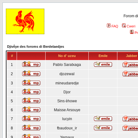
Forom di
FAQ
Cweri
Pr
Djivêye des foroms di Berdelaedjes
#
No d' uzeu
Emile
Jabber
1
Pablo Saratxaga
2
djozewal
3
mineudaredje
4
Djor
5
Sins èhowe
6
Maisse Arsouye
7
lucyin
8
fbaudoux_ir
9
Yernaux