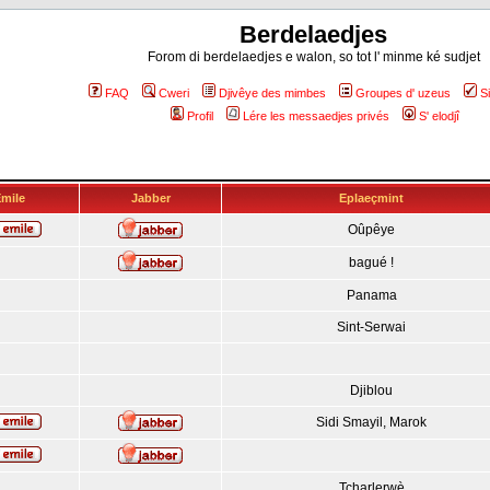
Berdelaedjes
Forom di berdelaedjes e walon, so tot l' minme ké sudjet
FAQ
Cweri
Djivêye des mimbes
Groupes d' uzeus
S
Profil
Lére les messaedjes privés
S' elodjî
mile
Jabber
Eplaeçmint
Oûpêye
bagué !
Panama
Sint-Serwai
Djiblou
Sidi Smayil, Marok
Tcharlerwè