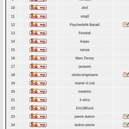
10
olivî
11
singlî
12
Psychedelik Barakî
13
Feintisti
14
Aujau
15
sanya
16
Marc Dessy
17
jacques
18
olivier.engelaere
19
mamé vî coû
20
madnho
21
li sécu
22
EricStRoch
23
pierre dutron
24
dutron pierre