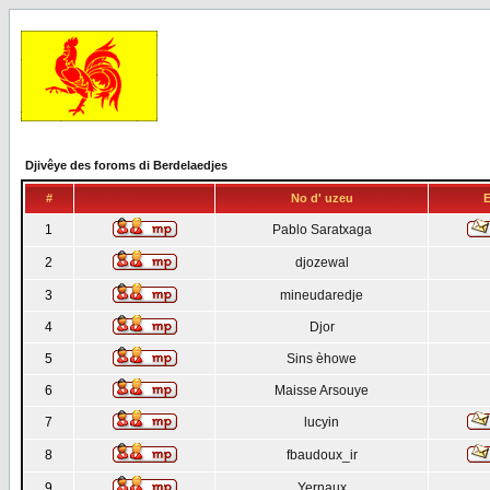
Djivêye des foroms di Berdelaedjes
#
No d' uzeu
E
1
Pablo Saratxaga
2
djozewal
3
mineudaredje
4
Djor
5
Sins èhowe
6
Maisse Arsouye
7
lucyin
8
fbaudoux_ir
9
Yernaux