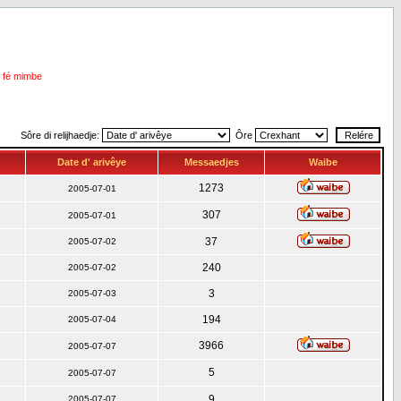
i fé mimbe
Sôre di relijhaedje:
Ôre
Date d' arivêye
Messaedjes
Waibe
1273
2005-07-01
307
2005-07-01
37
2005-07-02
240
2005-07-02
3
2005-07-03
194
2005-07-04
3966
2005-07-07
5
2005-07-07
9
2005-07-07