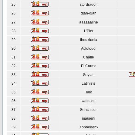
25
stordragon
26
djan-djan
27
aaaaaaline
28
L'Pièr
29
theuxtonix
30
Aclotoudi
31
Châlle
32
El Carmo
33
Gaytan
34
Latiniste
35
Jaio
36
waluceu
37
Grinchicon
38
maujeni
39
Xophedebx