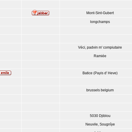
Mont-Sint-Gubert
longchamps
Véci, padvin m' compiutaire
Ramiée
Batice (Payis d' Heve)
brussels belgium
5030 Djiblou
Neuvile, Sougnîye