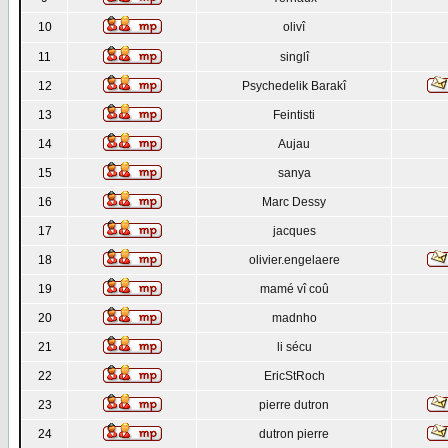
10
olivî
11
singlî
12
Psychedelik Barakî
13
Feintisti
14
Aujau
15
sanya
16
Marc Dessy
17
jacques
18
olivier.engelaere
19
mamé vî coû
20
madnho
21
li sécu
22
EricStRoch
23
pierre dutron
24
dutron pierre