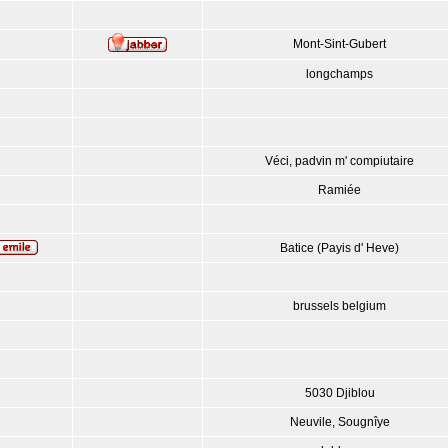
Mont-Sint-Gubert
longchamps
Véci, padvin m' compiutaire
Ramiée
Batice (Payis d' Heve)
brussels belgium
5030 Djiblou
Neuvile, Sougnîye