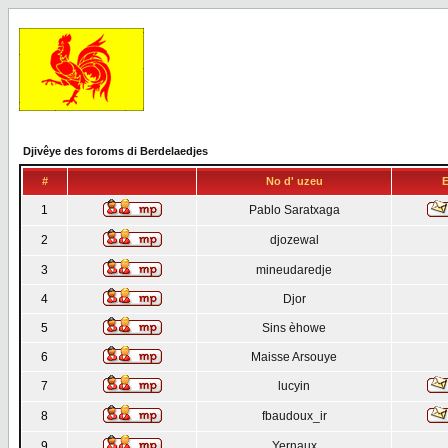
Djivêye des foroms di Berdelaedjes
#
No d' uzeu
E
1
Pablo Saratxaga
2
djozewal
3
mineudaredje
4
Djor
5
Sins èhowe
6
Maisse Arsouye
7
lucyin
8
fbaudoux_ir
9
Yernaux