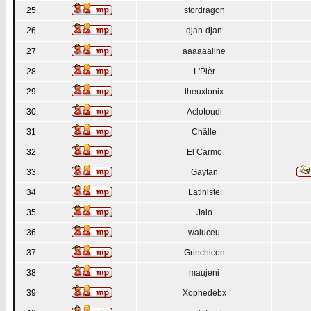
25
stordragon
26
djan-djan
27
aaaaaaline
28
L'Pièr
29
theuxtonix
30
Aclotoudi
31
Châlle
32
El Carmo
33
Gaytan
34
Latiniste
35
Jaio
36
waluceu
37
Grinchicon
38
maujeni
39
Xophedebx