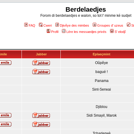
Berdelaedjes
Forom di berdelaedjes e walon, so tot l' minme ké sudjet
FAQ
Cweri
Djivêye des mimbes
Groupes d' uzeus
S
Profil
Lére les messaedjes privés
S' elodjî
mile
Jabber
Eplaeçmint
Oûpêye
bagué !
Panama
Sint-Serwai
Djiblou
Sidi Smayil, Marok
Tcharlerwè