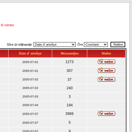
i fé mimbe
Sôre di relijhaedje:
Ôre
Date d' arivêye
Messaedjes
Waibe
1273
2005-07-01
307
2005-07-01
37
2005-07-02
240
2005-07-02
3
2005-07-03
194
2005-07-04
3966
2005-07-07
5
2005-07-07
9
2005-07-07