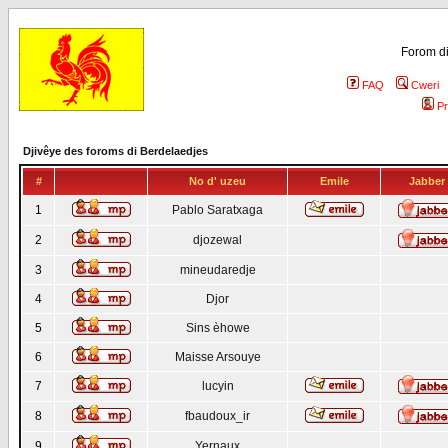
Forom di
FAQ
Cweri
Pr
Djivêye des foroms di Berdelaedjes
#
No d' uzeu
Emile
Jabber
1
Pablo Saratxaga
2
djozewal
3
mineudaredje
4
Djor
5
Sins èhowe
6
Maisse Arsouye
7
lucyin
8
fbaudoux_ir
9
Yernaux