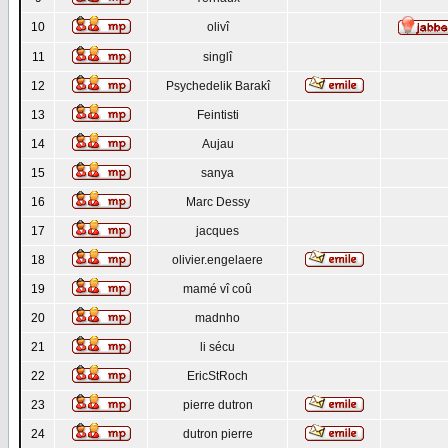
10
olivî
11
singlî
12
Psychedelik Barakî
13
Feintisti
14
Aujau
15
sanya
16
Marc Dessy
17
jacques
18
olivier.engelaere
19
mamé vî coû
20
madnho
21
li sécu
22
EricStRoch
23
pierre dutron
24
dutron pierre