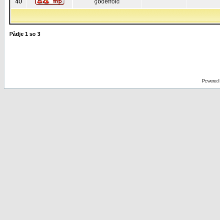
40
godefroid
Pådje
1
so
3
Powered