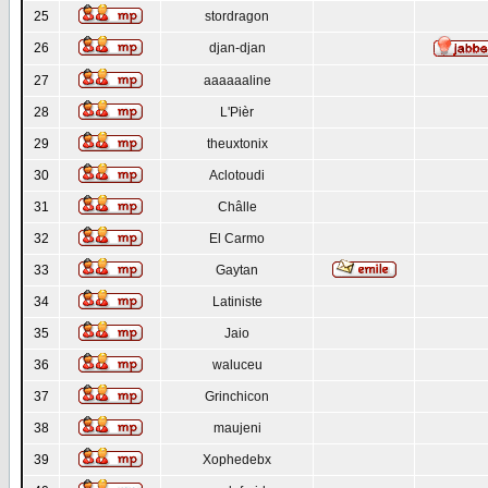
25
stordragon
26
djan-djan
27
aaaaaaline
28
L'Pièr
29
theuxtonix
30
Aclotoudi
31
Châlle
32
El Carmo
33
Gaytan
34
Latiniste
35
Jaio
36
waluceu
37
Grinchicon
38
maujeni
39
Xophedebx