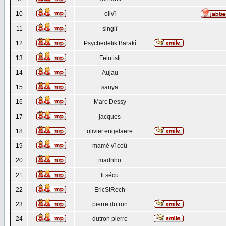
10
olivî
11
singlî
12
Psychedelik Barakî
13
Feintisti
14
Aujau
15
sanya
16
Marc Dessy
17
jacques
18
olivier.engelaere
19
mamé vî coû
20
madnho
21
li sécu
22
EricStRoch
23
pierre dutron
24
dutron pierre