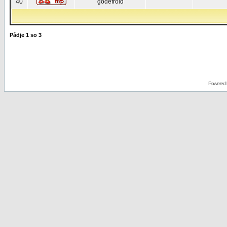
40
godefroid
Pådje
1
so
3
Powered