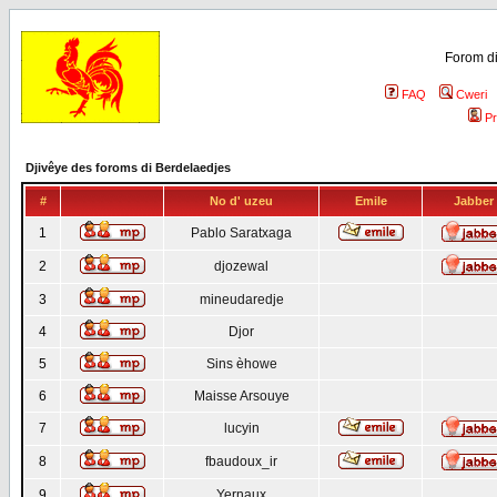
Forom di
FAQ
Cweri
Pr
Djivêye des foroms di Berdelaedjes
#
No d' uzeu
Emile
Jabber
1
Pablo Saratxaga
2
djozewal
3
mineudaredje
4
Djor
5
Sins èhowe
6
Maisse Arsouye
7
lucyin
8
fbaudoux_ir
9
Yernaux