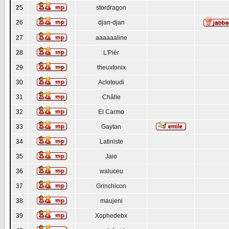
25
stordragon
26
djan-djan
27
aaaaaaline
28
L'Pièr
29
theuxtonix
30
Aclotoudi
31
Châlle
32
El Carmo
33
Gaytan
34
Latiniste
35
Jaio
36
waluceu
37
Grinchicon
38
maujeni
39
Xophedebx