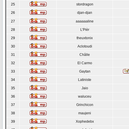
25
stordragon
26
djan-djan
27
aaaaaaline
28
L'Pièr
29
theuxtonix
30
Aclotoudi
31
Châlle
32
El Carmo
33
Gaytan
34
Latiniste
35
Jaio
36
waluceu
37
Grinchicon
38
maujeni
39
Xophedebx