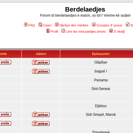
Berdelaedjes
Forom di berdelaedjes e walon, so tot l' minme ké sudjet
FAQ
Cweri
Djivêye des mimbes
Groupes d' uzeus
S
Profil
Lére les messaedjes privés
S' elodjî
mile
Jabber
Eplaeçmint
Oûpêye
bagué !
Panama
Sint-Serwai
Djiblou
Sidi Smayil, Marok
Tcharlerwè