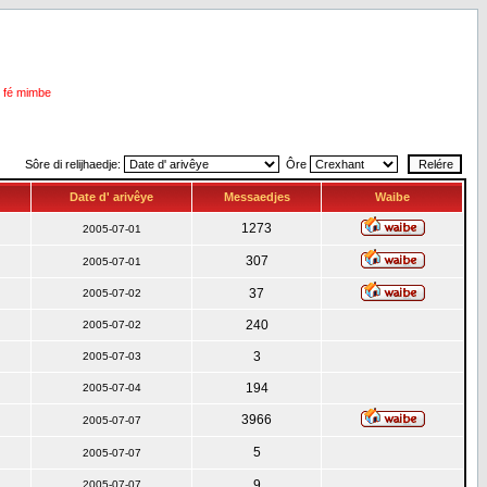
i fé mimbe
Sôre di relijhaedje:
Ôre
Date d' arivêye
Messaedjes
Waibe
1273
2005-07-01
307
2005-07-01
37
2005-07-02
240
2005-07-02
3
2005-07-03
194
2005-07-04
3966
2005-07-07
5
2005-07-07
9
2005-07-07