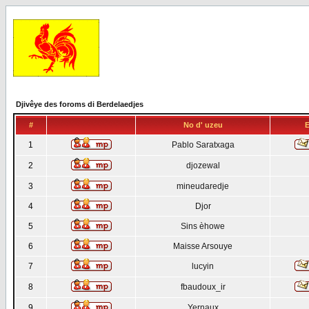
Djivêye des foroms di Berdelaedjes
#
No d' uzeu
E
1
Pablo Saratxaga
2
djozewal
3
mineudaredje
4
Djor
5
Sins èhowe
6
Maisse Arsouye
7
lucyin
8
fbaudoux_ir
9
Yernaux