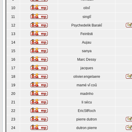
10
olivî
11
singlî
12
Psychedelik Barakî
13
Feintisti
14
Aujau
15
sanya
16
Marc Dessy
17
jacques
18
olivier.engelaere
19
mamé vî coû
20
madnho
21
li sécu
22
EricStRoch
23
pierre dutron
24
dutron pierre