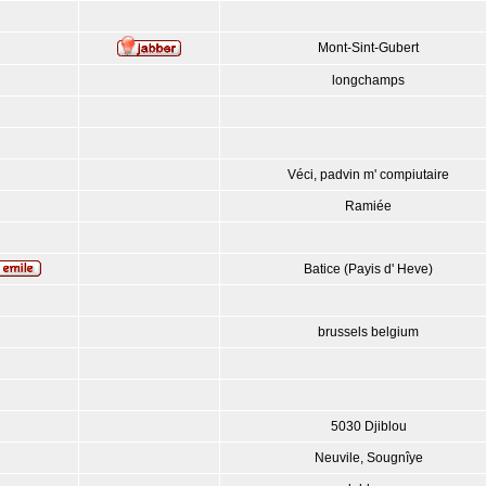
Mont-Sint-Gubert
longchamps
Véci, padvin m' compiutaire
Ramiée
Batice (Payis d' Heve)
brussels belgium
5030 Djiblou
Neuvile, Sougnîye