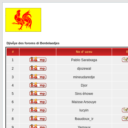
Djivêye des foroms di Berdelaedjes
#
No d' uzeu
E
1
Pablo Saratxaga
2
djozewal
3
mineudaredje
4
Djor
5
Sins èhowe
6
Maisse Arsouye
7
lucyin
8
fbaudoux_ir
9
Yernaux