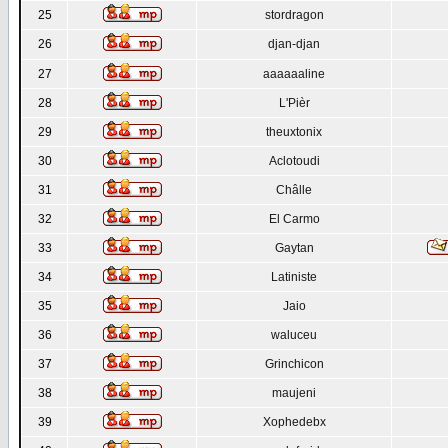
25
stordragon
26
djan-djan
27
aaaaaaline
28
L'Pièr
29
theuxtonix
30
Aclotoudi
31
Châlle
32
El Carmo
33
Gaytan
34
Latiniste
35
Jaio
36
waluceu
37
Grinchicon
38
maujeni
39
Xophedebx