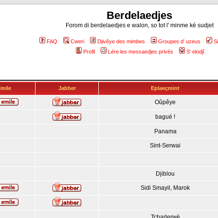
Berdelaedjes
Forom di berdelaedjes e walon, so tot l' minme ké sudjet
FAQ
Cweri
Djivêye des mimbes
Groupes d' uzeus
S
Profil
Lére les messaedjes privés
S' elodjî
mile
Jabber
Eplaeçmint
Oûpêye
bagué !
Panama
Sint-Serwai
Djiblou
Sidi Smayil, Marok
Tcharlerwè