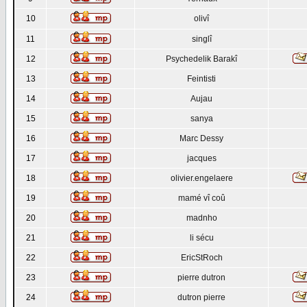
10
olivî
11
singlî
12
Psychedelik Barakî
13
Feintisti
14
Aujau
15
sanya
16
Marc Dessy
17
jacques
18
olivier.engelaere
19
mamé vî coû
20
madnho
21
li sécu
22
EricStRoch
23
pierre dutron
24
dutron pierre