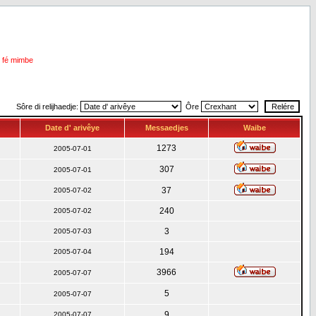
i fé mimbe
Sôre di relijhaedje:
Ôre
Date d' arivêye
Messaedjes
Waibe
1273
2005-07-01
307
2005-07-01
37
2005-07-02
240
2005-07-02
3
2005-07-03
194
2005-07-04
3966
2005-07-07
5
2005-07-07
9
2005-07-07