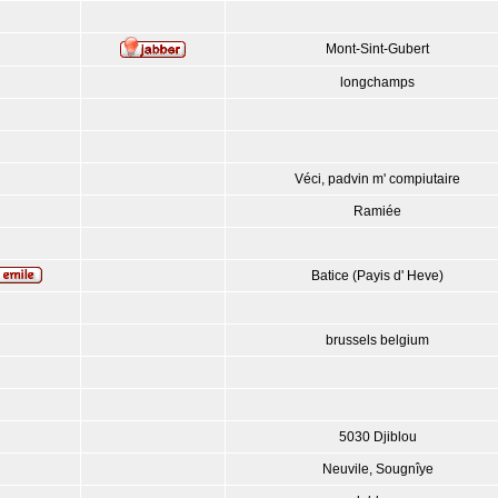
Mont-Sint-Gubert
longchamps
Véci, padvin m' compiutaire
Ramiée
Batice (Payis d' Heve)
brussels belgium
5030 Djiblou
Neuvile, Sougnîye