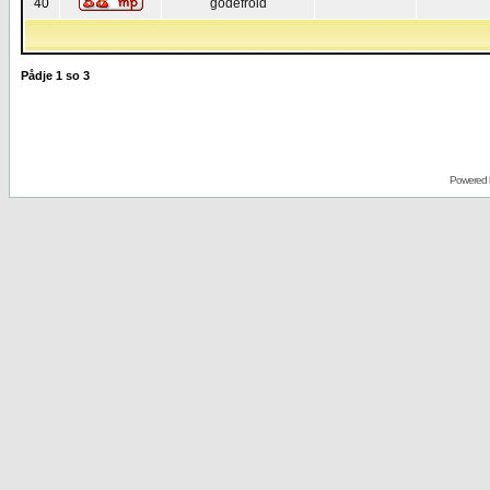
40
godefroid
Pådje
1
so
3
Powered