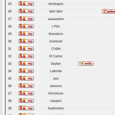
25
stordragon
26
djan-djan
27
aaaaaaline
28
L'Pièr
29
theuxtonix
30
Aclotoudi
31
Châlle
32
El Carmo
33
Gaytan
34
Latiniste
35
Jaio
36
waluceu
37
Grinchicon
38
maujeni
39
Xophedebx