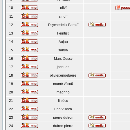
10
olivî
11
singlî
12
Psychedelik Barakî
13
Feintisti
14
Aujau
15
sanya
16
Marc Dessy
17
jacques
18
olivier.engelaere
19
mamé vî coû
20
madnho
21
li sécu
22
EricStRoch
23
pierre dutron
24
dutron pierre