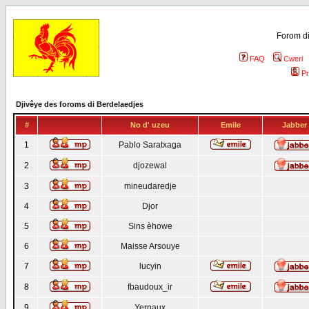
Forom di
FAQ
Cweri
Pr
Djivêye des foroms di Berdelaedjes
#
No d' uzeu
Emile
Jabber
1
Pablo Saratxaga
2
djozewal
3
mineudaredje
4
Djor
5
Sins èhowe
6
Maisse Arsouye
7
lucyin
8
fbaudoux_ir
9
Yernaux