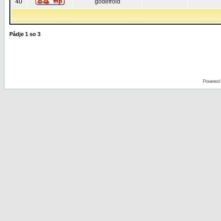
40
godefroid
Pådje
1
so
3
Powered