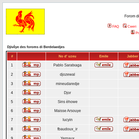
Forom di
FAQ
Cweri
Pr
Djivêye des foroms di Berdelaedjes
#
No d' uzeu
Emile
Jabber
1
Pablo Saratxaga
2
djozewal
3
mineudaredje
4
Djor
5
Sins èhowe
6
Maisse Arsouye
7
lucyin
8
fbaudoux_ir
9
Yernaux