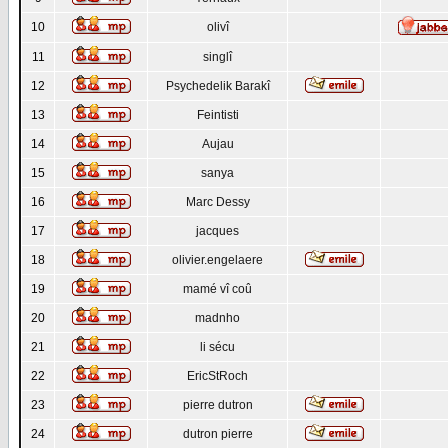
10
olivî
11
singlî
12
Psychedelik Barakî
13
Feintisti
14
Aujau
15
sanya
16
Marc Dessy
17
jacques
18
olivier.engelaere
19
mamé vî coû
20
madnho
21
li sécu
22
EricStRoch
23
pierre dutron
24
dutron pierre