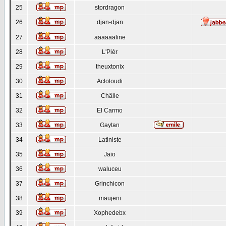
25
stordragon
26
djan-djan
27
aaaaaaline
28
L'Pièr
29
theuxtonix
30
Aclotoudi
31
Châlle
32
El Carmo
33
Gaytan
34
Latiniste
35
Jaio
36
waluceu
37
Grinchicon
38
maujeni
39
Xophedebx