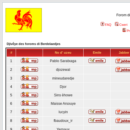
Forom di
FAQ
Cweri
Pr
Djivêye des foroms di Berdelaedjes
#
No d' uzeu
Emile
Jabber
1
Pablo Saratxaga
2
djozewal
3
mineudaredje
4
Djor
5
Sins èhowe
6
Maisse Arsouye
7
lucyin
8
fbaudoux_ir
9
Yernaux