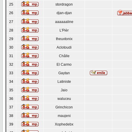
25
stordragon
26
djan-djan
27
aaaaaaline
28
L'Pièr
29
theuxtonix
30
Aclotoudi
31
Châlle
32
El Carmo
33
Gaytan
34
Latiniste
35
Jaio
36
waluceu
37
Grinchicon
38
maujeni
39
Xophedebx