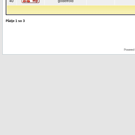
40
godefroid
Pådje
1
so
3
Powered