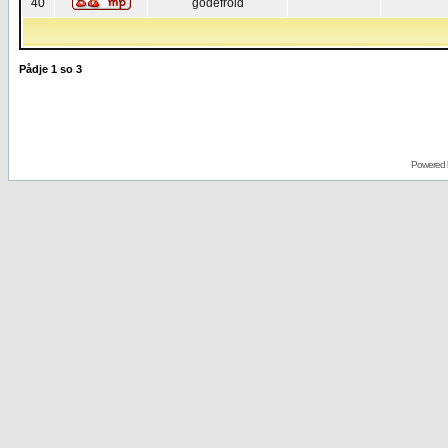
40
godefroid
Pådje
1
so
3
Powered