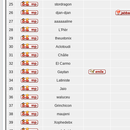
25
stordragon
26
djan-djan
27
aaaaaaline
28
L'Pièr
29
theuxtonix
30
Aclotoudi
31
Châlle
32
El Carmo
33
Gaytan
34
Latiniste
35
Jaio
36
waluceu
37
Grinchicon
38
maujeni
39
Xophedebx