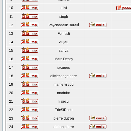
10
olivî
11
singlî
12
Psychedelik Barakî
13
Feintisti
14
Aujau
15
sanya
16
Marc Dessy
17
jacques
18
olivier.engelaere
19
mamé vî coû
20
madnho
21
li sécu
22
EricStRoch
23
pierre dutron
24
dutron pierre