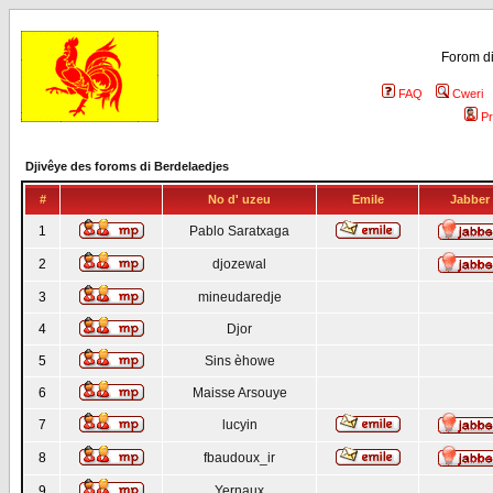
Forom di
FAQ
Cweri
Pr
Djivêye des foroms di Berdelaedjes
#
No d' uzeu
Emile
Jabber
1
Pablo Saratxaga
2
djozewal
3
mineudaredje
4
Djor
5
Sins èhowe
6
Maisse Arsouye
7
lucyin
8
fbaudoux_ir
9
Yernaux