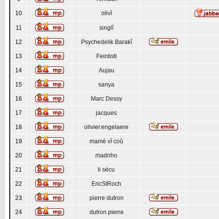
10
olivî
11
singlî
12
Psychedelik Barakî
13
Feintisti
14
Aujau
15
sanya
16
Marc Dessy
17
jacques
18
olivier.engelaere
19
mamé vî coû
20
madnho
21
li sécu
22
EricStRoch
23
pierre dutron
24
dutron pierre