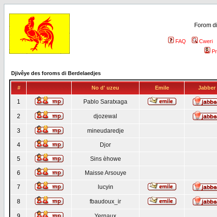
Forom di
FAQ
Cweri
Pr
Djivêye des foroms di Berdelaedjes
#
No d' uzeu
Emile
Jabber
1
Pablo Saratxaga
2
djozewal
3
mineudaredje
4
Djor
5
Sins èhowe
6
Maisse Arsouye
7
lucyin
8
fbaudoux_ir
9
Yernaux