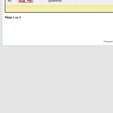
40
godefroid
Pådje
1
so
3
Powered