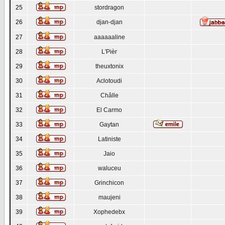
25
stordragon
26
djan-djan
27
aaaaaaline
28
L'Pièr
29
theuxtonix
30
Aclotoudi
31
Châlle
32
El Carmo
33
Gaytan
34
Latiniste
35
Jaio
36
waluceu
37
Grinchicon
38
maujeni
39
Xophedebx