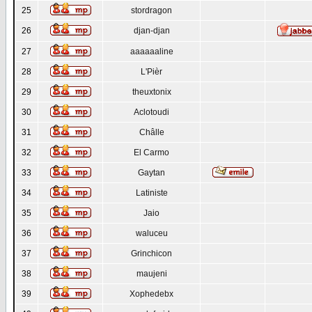
25
stordragon
26
djan-djan
27
aaaaaaline
28
L'Pièr
29
theuxtonix
30
Aclotoudi
31
Châlle
32
El Carmo
33
Gaytan
34
Latiniste
35
Jaio
36
waluceu
37
Grinchicon
38
maujeni
39
Xophedebx