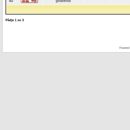
40
godefroid
Pådje
1
so
3
Powered