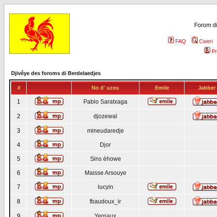
Forom di
FAQ
Cweri
Pr
Djivêye des foroms di Berdelaedjes
#
No d' uzeu
Emile
Jabber
1
Pablo Saratxaga
2
djozewal
3
mineudaredje
4
Djor
5
Sins èhowe
6
Maisse Arsouye
7
lucyin
8
fbaudoux_ir
9
Yernaux