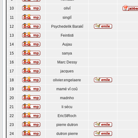
10
olivî
11
singlî
12
Psychedelik Barakî
13
Feintisti
14
Aujau
15
sanya
16
Marc Dessy
17
jacques
18
olivier.engelaere
19
mamé vî coû
20
madnho
21
li sécu
22
EricStRoch
23
pierre dutron
24
dutron pierre