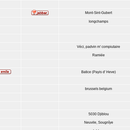
Mont-Sint-Gubert
longchamps
Véci, padvin m' compiutaire
Ramiée
Batice (Payis d' Heve)
brussels belgium
5030 Djiblou
Neuvile, Sougnîye