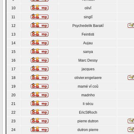
10
olivî
11
singlî
12
Psychedelik Barakî
13
Feintisti
14
Aujau
15
sanya
16
Marc Dessy
17
jacques
18
olivier.engelaere
19
mamé vî coû
20
madnho
21
li sécu
22
EricStRoch
23
pierre dutron
24
dutron pierre