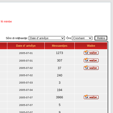
i fé mimbe
Sôre di relijhaedje:
Ôre
Date d' arivêye
Messaedjes
Waibe
1273
2005-07-01
307
2005-07-01
37
2005-07-02
240
2005-07-02
3
2005-07-03
194
2005-07-04
3966
2005-07-07
5
2005-07-07
9
2005-07-07