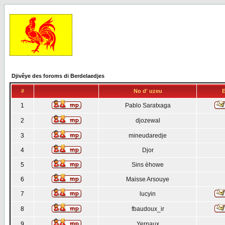
Djivêye des foroms di Berdelaedjes
#
No d' uzeu
E
1
Pablo Saratxaga
2
djozewal
3
mineudaredje
4
Djor
5
Sins èhowe
6
Maisse Arsouye
7
lucyin
8
fbaudoux_ir
9
Yernaux