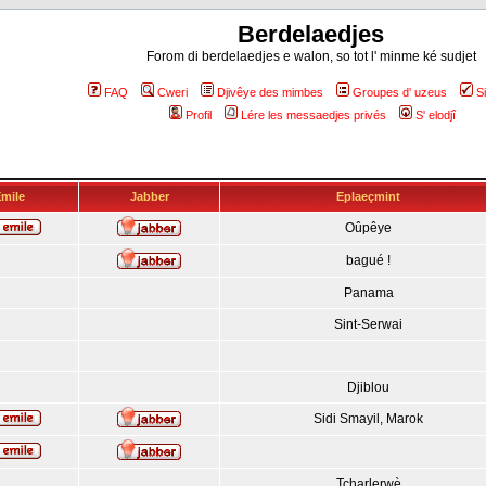
Berdelaedjes
Forom di berdelaedjes e walon, so tot l' minme ké sudjet
FAQ
Cweri
Djivêye des mimbes
Groupes d' uzeus
S
Profil
Lére les messaedjes privés
S' elodjî
mile
Jabber
Eplaeçmint
Oûpêye
bagué !
Panama
Sint-Serwai
Djiblou
Sidi Smayil, Marok
Tcharlerwè