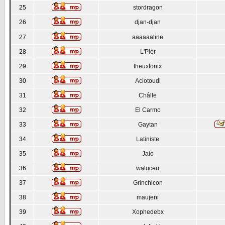
25
stordragon
26
djan-djan
27
aaaaaaline
28
L'Pièr
29
theuxtonix
30
Aclotoudi
31
Châlle
32
El Carmo
33
Gaytan
34
Latiniste
35
Jaio
36
waluceu
37
Grinchicon
38
maujeni
39
Xophedebx