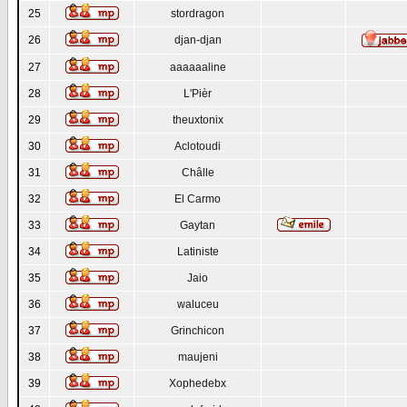
25
stordragon
26
djan-djan
27
aaaaaaline
28
L'Pièr
29
theuxtonix
30
Aclotoudi
31
Châlle
32
El Carmo
33
Gaytan
34
Latiniste
35
Jaio
36
waluceu
37
Grinchicon
38
maujeni
39
Xophedebx