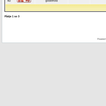
40
godefroid
Pådje
1
so
3
Powered