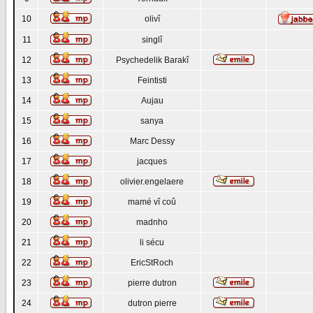
10
olivî
11
singlî
12
Psychedelik Barakî
13
Feintisti
14
Aujau
15
sanya
16
Marc Dessy
17
jacques
18
olivier.engelaere
19
mamé vî coû
20
madnho
21
li sécu
22
EricStRoch
23
pierre dutron
24
dutron pierre