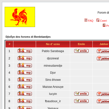
Forom di
FAQ
Cweri
Pr
Djivêye des foroms di Berdelaedjes
#
No d' uzeu
Emile
Jabber
1
Pablo Saratxaga
2
djozewal
3
mineudaredje
4
Djor
5
Sins èhowe
6
Maisse Arsouye
7
lucyin
8
fbaudoux_ir
9
Yernaux