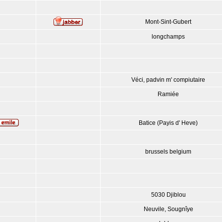
Mont-Sint-Gubert
longchamps
Véci, padvin m' compiutaire
Ramiée
Batice (Payis d' Heve)
brussels belgium
5030 Djiblou
Neuvile, Sougnîye