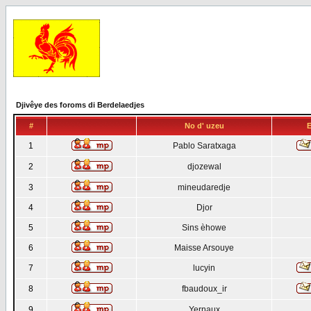
Djivêye des foroms di Berdelaedjes
#
No d' uzeu
E
1
Pablo Saratxaga
2
djozewal
3
mineudaredje
4
Djor
5
Sins èhowe
6
Maisse Arsouye
7
lucyin
8
fbaudoux_ir
9
Yernaux