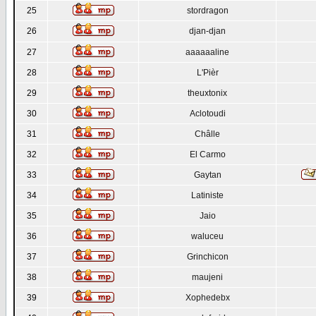
25
stordragon
26
djan-djan
27
aaaaaaline
28
L'Pièr
29
theuxtonix
30
Aclotoudi
31
Châlle
32
El Carmo
33
Gaytan
34
Latiniste
35
Jaio
36
waluceu
37
Grinchicon
38
maujeni
39
Xophedebx