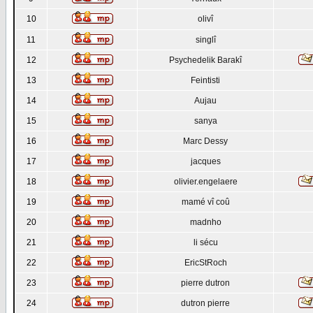
10
olivî
11
singlî
12
Psychedelik Barakî
13
Feintisti
14
Aujau
15
sanya
16
Marc Dessy
17
jacques
18
olivier.engelaere
19
mamé vî coû
20
madnho
21
li sécu
22
EricStRoch
23
pierre dutron
24
dutron pierre