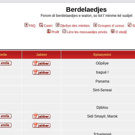
Berdelaedjes
Forom di berdelaedjes e walon, so tot l' minme ké sudjet
FAQ
Cweri
Djivêye des mimbes
Groupes d' uzeus
S
Profil
Lére les messaedjes privés
S' elodjî
mile
Jabber
Eplaeçmint
Oûpêye
bagué !
Panama
Sint-Serwai
Djiblou
Sidi Smayil, Marok
Tcharlerwè