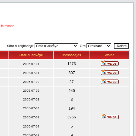
i fé mimbe
Sôre di relijhaedje:
Ôre
Date d' arivêye
Messaedjes
Waibe
1273
2005-07-01
307
2005-07-01
37
2005-07-02
240
2005-07-02
3
2005-07-03
194
2005-07-04
3966
2005-07-07
5
2005-07-07
9
2005-07-07