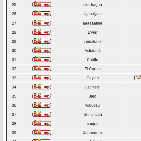
25
stordragon
26
djan-djan
27
aaaaaaline
28
L'Pièr
29
theuxtonix
30
Aclotoudi
31
Châlle
32
El Carmo
33
Gaytan
34
Latiniste
35
Jaio
36
waluceu
37
Grinchicon
38
maujeni
39
Xophedebx