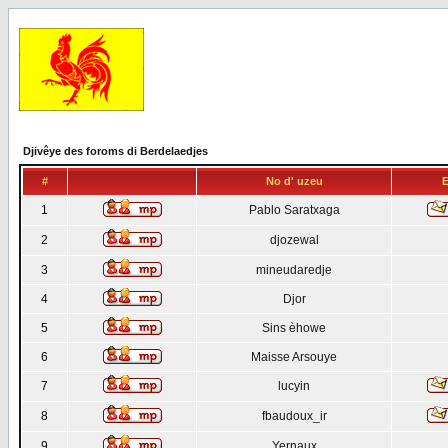
Djivêye des foroms di Berdelaedjes
#
No d' uzeu
E
1
Pablo Saratxaga
2
djozewal
3
mineudaredje
4
Djor
5
Sins èhowe
6
Maisse Arsouye
7
lucyin
8
fbaudoux_ir
9
Yernaux