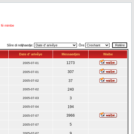
i fé mimbe
Sôre di relijhaedje:
Ôre
Date d' arivêye
Messaedjes
Waibe
1273
2005-07-01
307
2005-07-01
37
2005-07-02
240
2005-07-02
3
2005-07-03
194
2005-07-04
3966
2005-07-07
5
2005-07-07
9
2005-07-07