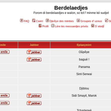
Berdelaedjes
Forom di berdelaedjes e walon, so tot l' minme ké sudjet
FAQ
Cweri
Djivêye des mimbes
Groupes d' uzeus
S
Profil
Lére les messaedjes privés
S' elodjî
mile
Jabber
Eplaeçmint
Oûpêye
bagué !
Panama
Sint-Serwai
Djiblou
Sidi Smayil, Marok
Tcharlerwè