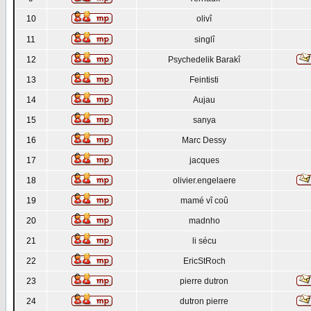
10
olivî
11
singlî
12
Psychedelik Barakî
13
Feintisti
14
Aujau
15
sanya
16
Marc Dessy
17
jacques
18
olivier.engelaere
19
mamé vî coû
20
madnho
21
li sécu
22
EricStRoch
23
pierre dutron
24
dutron pierre