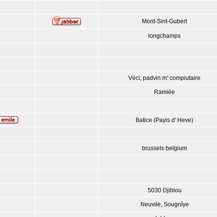
Mont-Sint-Gubert
longchamps
Véci, padvin m' compiutaire
Ramiée
Batice (Payis d' Heve)
brussels belgium
5030 Djiblou
Neuvile, Sougnîye