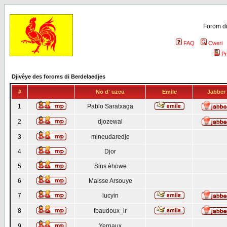
Forom di
FAQ
Cweri
Pr
Djivêye des foroms di Berdelaedjes
#
No d' uzeu
Emile
Jabber
1
Pablo Saratxaga
2
djozewal
3
mineudaredje
4
Djor
5
Sins èhowe
6
Maisse Arsouye
7
lucyin
8
fbaudoux_ir
9
Yernaux