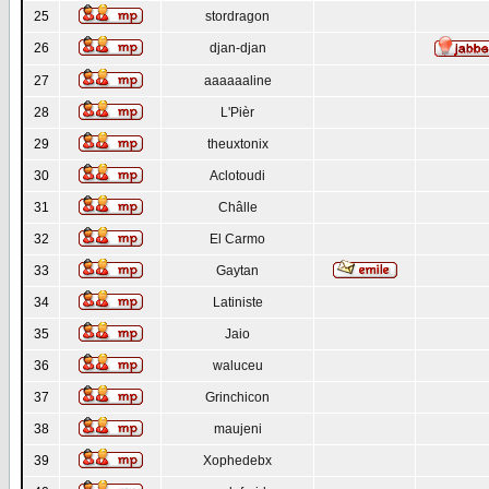
25
stordragon
26
djan-djan
27
aaaaaaline
28
L'Pièr
29
theuxtonix
30
Aclotoudi
31
Châlle
32
El Carmo
33
Gaytan
34
Latiniste
35
Jaio
36
waluceu
37
Grinchicon
38
maujeni
39
Xophedebx