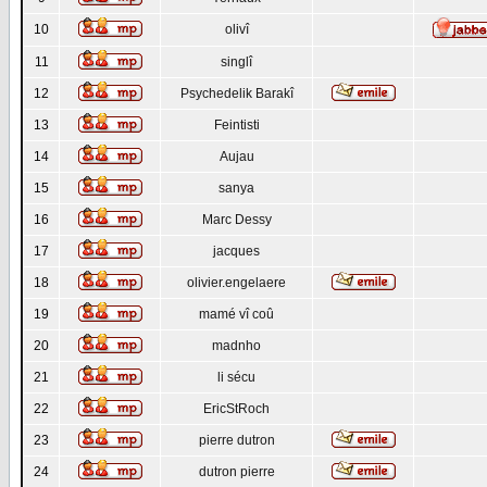
10
olivî
11
singlî
12
Psychedelik Barakî
13
Feintisti
14
Aujau
15
sanya
16
Marc Dessy
17
jacques
18
olivier.engelaere
19
mamé vî coû
20
madnho
21
li sécu
22
EricStRoch
23
pierre dutron
24
dutron pierre