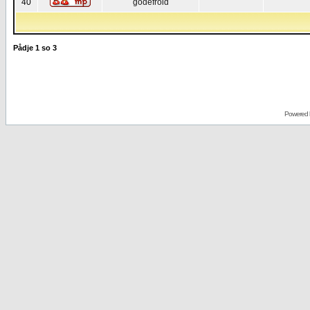
40
godefroid
Pådje
1
so
3
Powered