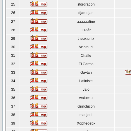
25
stordragon
26
djan-djan
27
aaaaaaline
28
L'Pièr
29
theuxtonix
30
Aclotoudi
31
Châlle
32
El Carmo
33
Gaytan
34
Latiniste
35
Jaio
36
waluceu
37
Grinchicon
38
maujeni
39
Xophedebx