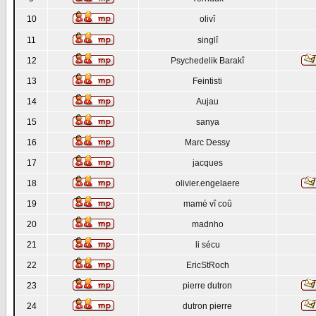
10
olivî
11
singlî
12
Psychedelik Barakî
13
Feintisti
14
Aujau
15
sanya
16
Marc Dessy
17
jacques
18
olivier.engelaere
19
mamé vî coû
20
madnho
21
li sécu
22
EricStRoch
23
pierre dutron
24
dutron pierre