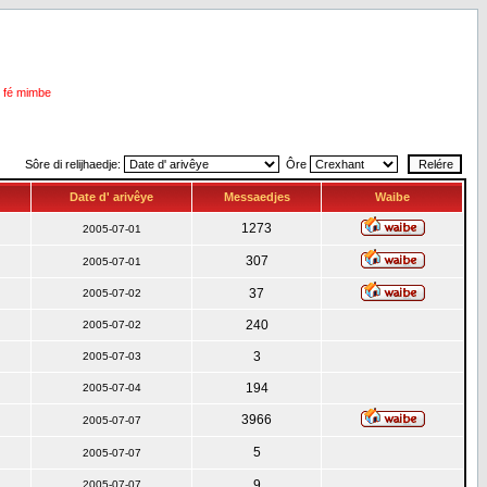
i fé mimbe
Sôre di relijhaedje:
Ôre
Date d' arivêye
Messaedjes
Waibe
1273
2005-07-01
307
2005-07-01
37
2005-07-02
240
2005-07-02
3
2005-07-03
194
2005-07-04
3966
2005-07-07
5
2005-07-07
9
2005-07-07