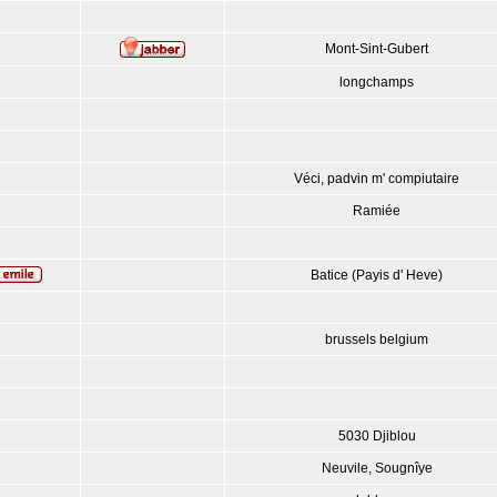
Mont-Sint-Gubert
longchamps
Véci, padvin m' compiutaire
Ramiée
Batice (Payis d' Heve)
brussels belgium
5030 Djiblou
Neuvile, Sougnîye