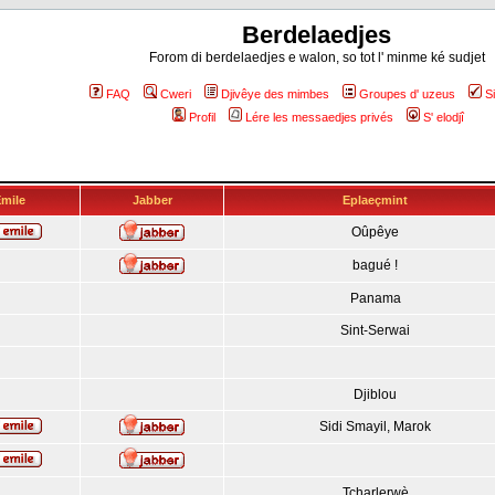
Berdelaedjes
Forom di berdelaedjes e walon, so tot l' minme ké sudjet
FAQ
Cweri
Djivêye des mimbes
Groupes d' uzeus
S
Profil
Lére les messaedjes privés
S' elodjî
mile
Jabber
Eplaeçmint
Oûpêye
bagué !
Panama
Sint-Serwai
Djiblou
Sidi Smayil, Marok
Tcharlerwè