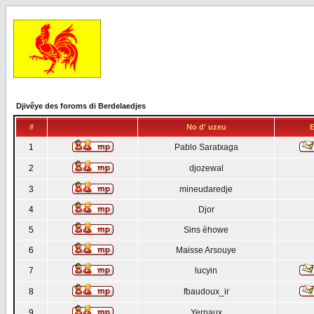
Djivêye des foroms di Berdelaedjes
#
No d' uzeu
E
1
Pablo Saratxaga
2
djozewal
3
mineudaredje
4
Djor
5
Sins èhowe
6
Maisse Arsouye
7
lucyin
8
fbaudoux_ir
9
Yernaux