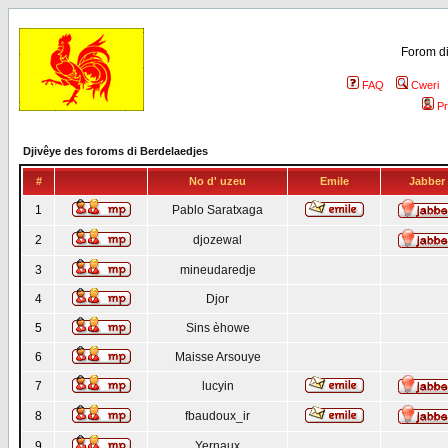
Forom di
FAQ
Cweri
Pr
Djivêye des foroms di Berdelaedjes
#
No d' uzeu
Emile
Jabber
1
Pablo Saratxaga
2
djozewal
3
mineudaredje
4
Djor
5
Sins èhowe
6
Maisse Arsouye
7
lucyin
8
fbaudoux_ir
9
Yernaux