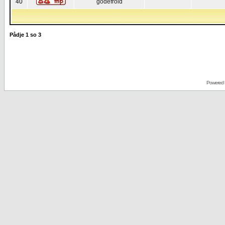
40
godefroid
Pådje
1
so
3
Powered