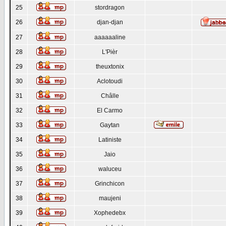
25
stordragon
26
djan-djan
27
aaaaaaline
28
L'Pièr
29
theuxtonix
30
Aclotoudi
31
Châlle
32
El Carmo
33
Gaytan
34
Latiniste
35
Jaio
36
waluceu
37
Grinchicon
38
maujeni
39
Xophedebx