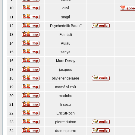
10
olivî
11
singlî
12
Psychedelik Barakî
13
Feintisti
14
Aujau
15
sanya
16
Marc Dessy
17
jacques
18
olivier.engelaere
19
mamé vî coû
20
madnho
21
li sécu
22
EricStRoch
23
pierre dutron
24
dutron pierre