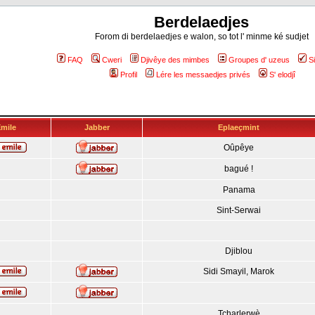
Berdelaedjes
Forom di berdelaedjes e walon, so tot l' minme ké sudjet
FAQ
Cweri
Djivêye des mimbes
Groupes d' uzeus
S
Profil
Lére les messaedjes privés
S' elodjî
mile
Jabber
Eplaeçmint
Oûpêye
bagué !
Panama
Sint-Serwai
Djiblou
Sidi Smayil, Marok
Tcharlerwè