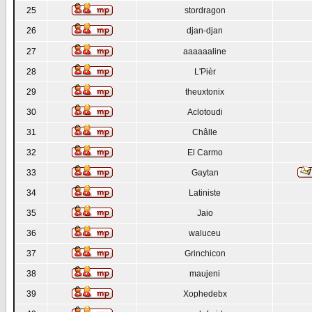
25
stordragon
26
djan-djan
27
aaaaaaline
28
L'Pièr
29
theuxtonix
30
Aclotoudi
31
Châlle
32
El Carmo
33
Gaytan
34
Latiniste
35
Jaio
36
waluceu
37
Grinchicon
38
maujeni
39
Xophedebx