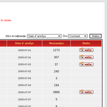
i fé mimbe
Sôre di relijhaedje:
Ôre
Date d' arivêye
Messaedjes
Waibe
1273
2005-07-01
307
2005-07-01
37
2005-07-02
240
2005-07-02
3
2005-07-03
194
2005-07-04
3966
2005-07-07
5
2005-07-07
9
2005-07-07