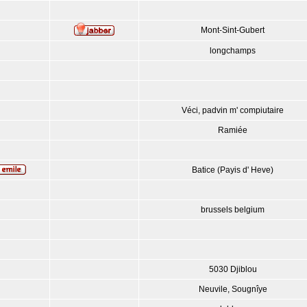
Mont-Sint-Gubert
longchamps
Véci, padvin m' compiutaire
Ramiée
Batice (Payis d' Heve)
brussels belgium
5030 Djiblou
Neuvile, Sougnîye