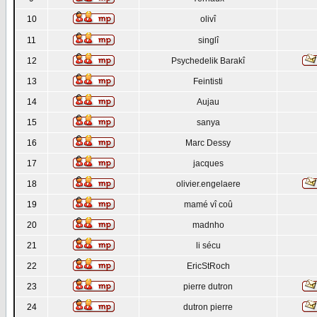
10
olivî
11
singlî
12
Psychedelik Barakî
13
Feintisti
14
Aujau
15
sanya
16
Marc Dessy
17
jacques
18
olivier.engelaere
19
mamé vî coû
20
madnho
21
li sécu
22
EricStRoch
23
pierre dutron
24
dutron pierre