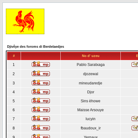
Djivêye des foroms di Berdelaedjes
#
No d' uzeu
E
1
Pablo Saratxaga
2
djozewal
3
mineudaredje
4
Djor
5
Sins èhowe
6
Maisse Arsouye
7
lucyin
8
fbaudoux_ir
9
Yernaux