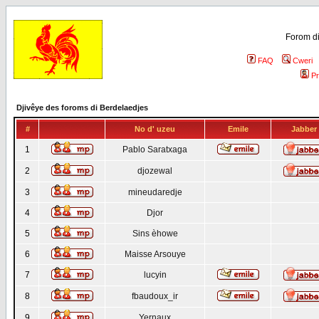
Forom di
FAQ
Cweri
Pr
Djivêye des foroms di Berdelaedjes
#
No d' uzeu
Emile
Jabber
1
Pablo Saratxaga
2
djozewal
3
mineudaredje
4
Djor
5
Sins èhowe
6
Maisse Arsouye
7
lucyin
8
fbaudoux_ir
9
Yernaux