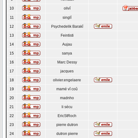
10
olivî
11
singlî
12
Psychedelik Barakî
13
Feintisti
14
Aujau
15
sanya
16
Marc Dessy
17
jacques
18
olivier.engelaere
19
mamé vî coû
20
madnho
21
li sécu
22
EricStRoch
23
pierre dutron
24
dutron pierre