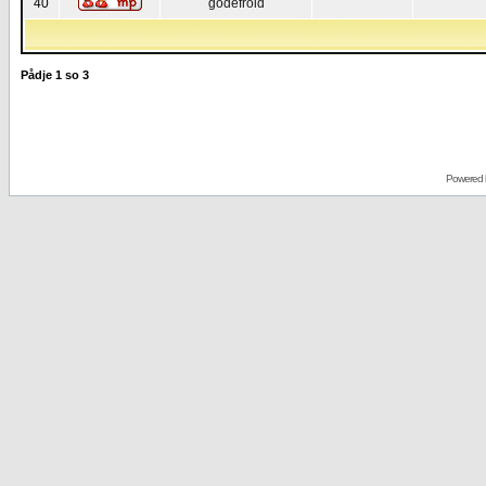
40
godefroid
Pådje
1
so
3
Powered