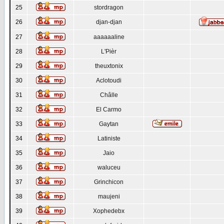
25
stordragon
26
djan-djan
27
aaaaaaline
28
L'Pièr
29
theuxtonix
30
Aclotoudi
31
Châlle
32
El Carmo
33
Gaytan
34
Latiniste
35
Jaio
36
waluceu
37
Grinchicon
38
maujeni
39
Xophedebx