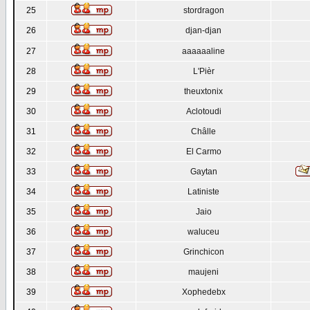
25
stordragon
26
djan-djan
27
aaaaaaline
28
L'Pièr
29
theuxtonix
30
Aclotoudi
31
Châlle
32
El Carmo
33
Gaytan
34
Latiniste
35
Jaio
36
waluceu
37
Grinchicon
38
maujeni
39
Xophedebx