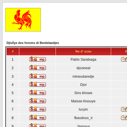
Djivêye des foroms di Berdelaedjes
#
No d' uzeu
E
1
Pablo Saratxaga
2
djozewal
3
mineudaredje
4
Djor
5
Sins èhowe
6
Maisse Arsouye
7
lucyin
8
fbaudoux_ir
9
Yernaux