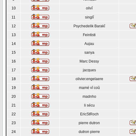
10
olivî
11
singlî
12
Psychedelik Barakî
13
Feintisti
14
Aujau
15
sanya
16
Marc Dessy
17
jacques
18
olivier.engelaere
19
mamé vî coû
20
madnho
21
li sécu
22
EricStRoch
23
pierre dutron
24
dutron pierre