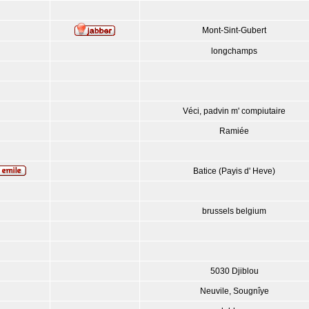
Mont-Sint-Gubert
longchamps
Véci, padvin m' compiutaire
Ramiée
Batice (Payis d' Heve)
brussels belgium
5030 Djiblou
Neuvile, Sougnîye