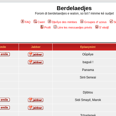
Berdelaedjes
Forom di berdelaedjes e walon, so tot l' minme ké sudjet
FAQ
Cweri
Djivêye des mimbes
Groupes d' uzeus
S
Profil
Lére les messaedjes privés
S' elodjî
mile
Jabber
Eplaeçmint
Oûpêye
bagué !
Panama
Sint-Serwai
Djiblou
Sidi Smayil, Marok
Tcharlerwè