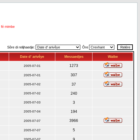
i fé mimbe
Sôre di relijhaedje:
Ôre
Date d' arivêye
Messaedjes
Waibe
1273
2005-07-01
307
2005-07-01
37
2005-07-02
240
2005-07-02
3
2005-07-03
194
2005-07-04
3966
2005-07-07
5
2005-07-07
9
2005-07-07