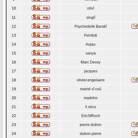
10
olivî
11
singlî
12
Psychedelik Barakî
13
Feintisti
14
Aujau
15
sanya
16
Marc Dessy
17
jacques
18
olivier.engelaere
19
mamé vî coû
20
madnho
21
li sécu
22
EricStRoch
23
pierre dutron
24
dutron pierre