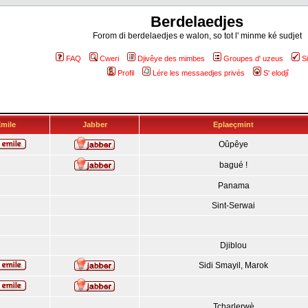
Berdelaedjes
Forom di berdelaedjes e walon, so tot l' minme ké sudjet
FAQ
Cweri
Djivêye des mimbes
Groupes d' uzeus
S
Profil
Lére les messaedjes privés
S' elodjî
mile
Jabber
Eplaeçmint
Oûpêye
bagué !
Panama
Sint-Serwai
Djiblou
Sidi Smayil, Marok
Tcharlerwè