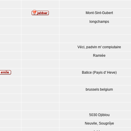
Mont-Sint-Gubert
longchamps
Véci, padvin m' compiutaire
Ramiée
Batice (Payis d' Heve)
brussels belgium
5030 Djiblou
Neuvile, Sougnîye