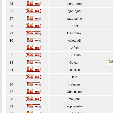
25
stordragon
26
djan-djan
27
aaaaaaline
28
L'Pièr
29
theuxtonix
30
Aclotoudi
31
Châlle
32
El Carmo
33
Gaytan
34
Latiniste
35
Jaio
36
waluceu
37
Grinchicon
38
maujeni
39
Xophedebx