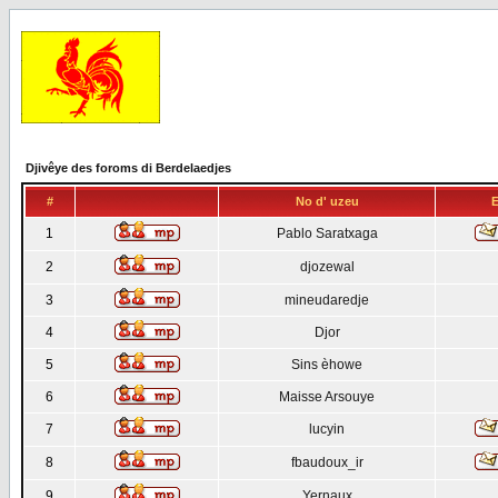
Djivêye des foroms di Berdelaedjes
#
No d' uzeu
E
1
Pablo Saratxaga
2
djozewal
3
mineudaredje
4
Djor
5
Sins èhowe
6
Maisse Arsouye
7
lucyin
8
fbaudoux_ir
9
Yernaux