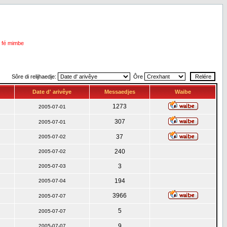
i fé mimbe
Sôre di relijhaedje:
Ôre
Date d' arivêye
Messaedjes
Waibe
1273
2005-07-01
307
2005-07-01
37
2005-07-02
240
2005-07-02
3
2005-07-03
194
2005-07-04
3966
2005-07-07
5
2005-07-07
9
2005-07-07