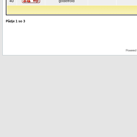
40
godefroid
Pådje
1
so
3
Powered