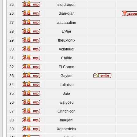
25
stordragon
26
djan-djan
27
aaaaaaline
28
L'Pièr
29
theuxtonix
30
Aclotoudi
31
Châlle
32
El Carmo
33
Gaytan
34
Latiniste
35
Jaio
36
waluceu
37
Grinchicon
38
maujeni
39
Xophedebx