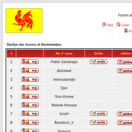
Forom di
FAQ
Cweri
Pr
Djivêye des foroms di Berdelaedjes
#
No d' uzeu
Emile
Jabber
1
Pablo Saratxaga
2
djozewal
3
mineudaredje
4
Djor
5
Sins èhowe
6
Maisse Arsouye
7
lucyin
8
fbaudoux_ir
9
Yernaux