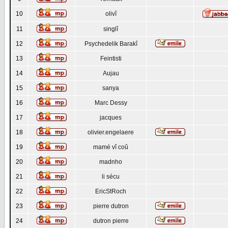
10
olivî
11
singlî
12
Psychedelik Barakî
13
Feintisti
14
Aujau
15
sanya
16
Marc Dessy
17
jacques
18
olivier.engelaere
19
mamé vî coû
20
madnho
21
li sécu
22
EricStRoch
23
pierre dutron
24
dutron pierre