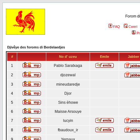
Forom di
FAQ
Cweri
Pr
Djivêye des foroms di Berdelaedjes
#
No d' uzeu
Emile
Jabber
1
Pablo Saratxaga
2
djozewal
3
mineudaredje
4
Djor
5
Sins èhowe
6
Maisse Arsouye
7
lucyin
8
fbaudoux_ir
9
Yernaux