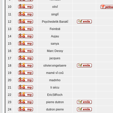
10
olivî
11
singlî
12
Psychedelik Barakî
13
Feintisti
14
Aujau
15
sanya
16
Marc Dessy
17
jacques
18
olivier.engelaere
19
mamé vî coû
20
madnho
21
li sécu
22
EricStRoch
23
pierre dutron
24
dutron pierre