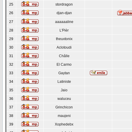
25
stordragon
26
djan-djan
27
aaaaaaline
28
L'Pièr
29
theuxtonix
30
Aclotoudi
31
Châlle
32
El Carmo
33
Gaytan
34
Latiniste
35
Jaio
36
waluceu
37
Grinchicon
38
maujeni
39
Xophedebx