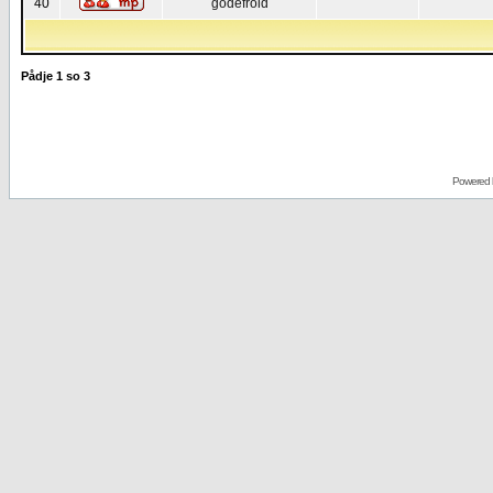
40
godefroid
Pådje
1
so
3
Powered