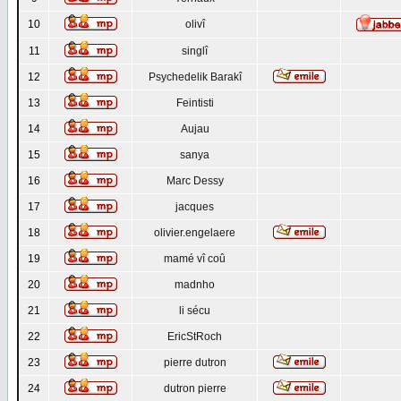
10
olivî
11
singlî
12
Psychedelik Barakî
13
Feintisti
14
Aujau
15
sanya
16
Marc Dessy
17
jacques
18
olivier.engelaere
19
mamé vî coû
20
madnho
21
li sécu
22
EricStRoch
23
pierre dutron
24
dutron pierre