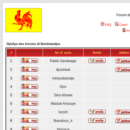
Forom di
FAQ
Cweri
Pr
Djivêye des foroms di Berdelaedjes
#
No d' uzeu
Emile
Jabber
1
Pablo Saratxaga
2
djozewal
3
mineudaredje
4
Djor
5
Sins èhowe
6
Maisse Arsouye
7
lucyin
8
fbaudoux_ir
9
Yernaux