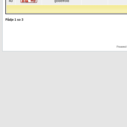
40
godefroid
Pådje
1
so
3
Powered