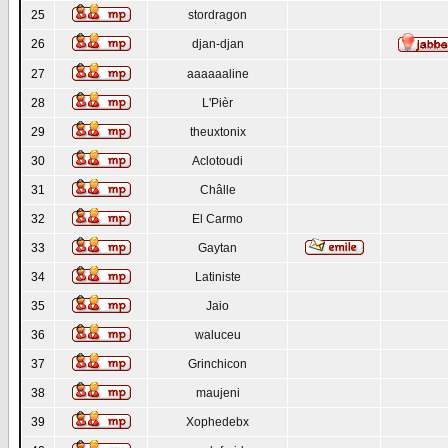
25
stordragon
26
djan-djan
27
aaaaaaline
28
L'Pièr
29
theuxtonix
30
Aclotoudi
31
Châlle
32
El Carmo
33
Gaytan
34
Latiniste
35
Jaio
36
waluceu
37
Grinchicon
38
maujeni
39
Xophedebx