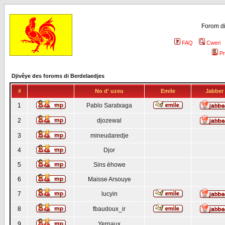
Forom di
FAQ
Cweri
Pr
Djivêye des foroms di Berdelaedjes
#
No d' uzeu
Emile
Jabber
1
Pablo Saratxaga
2
djozewal
3
mineudaredje
4
Djor
5
Sins èhowe
6
Maisse Arsouye
7
lucyin
8
fbaudoux_ir
9
Yernaux