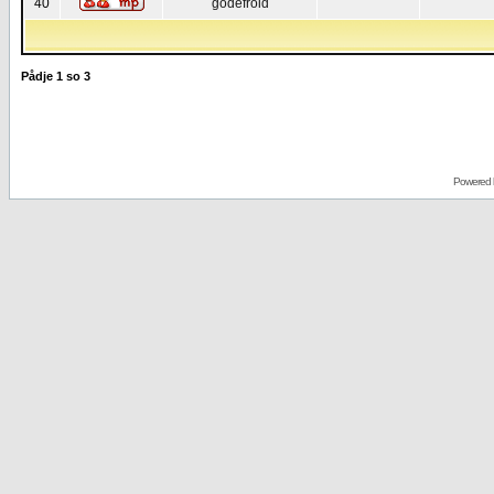
40
godefroid
Pådje
1
so
3
Powered