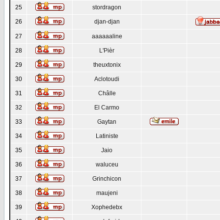
25
stordragon
26
djan-djan
27
aaaaaaline
28
L'Pièr
29
theuxtonix
30
Aclotoudi
31
Châlle
32
El Carmo
33
Gaytan
34
Latiniste
35
Jaio
36
waluceu
37
Grinchicon
38
maujeni
39
Xophedebx