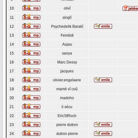
10
olivî
11
singlî
12
Psychedelik Barakî
13
Feintisti
14
Aujau
15
sanya
16
Marc Dessy
17
jacques
18
olivier.engelaere
19
mamé vî coû
20
madnho
21
li sécu
22
EricStRoch
23
pierre dutron
24
dutron pierre