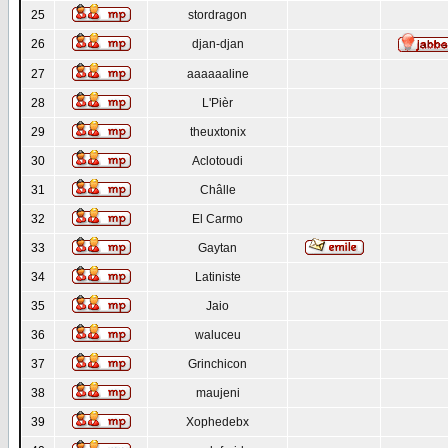
25
stordragon
26
djan-djan
27
aaaaaaline
28
L'Pièr
29
theuxtonix
30
Aclotoudi
31
Châlle
32
El Carmo
33
Gaytan
34
Latiniste
35
Jaio
36
waluceu
37
Grinchicon
38
maujeni
39
Xophedebx