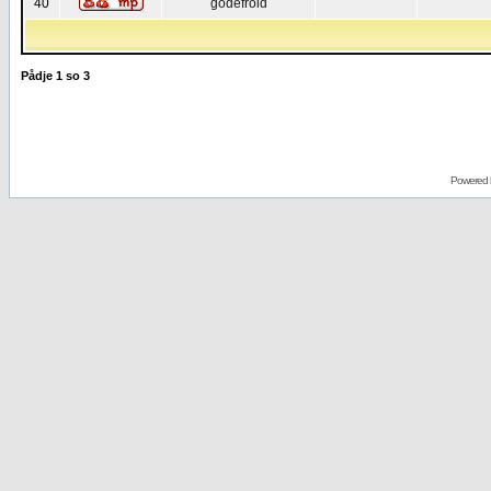
40
godefroid
Pådje
1
so
3
Powered