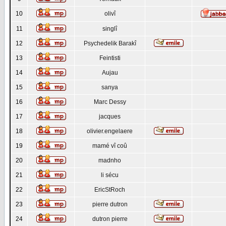
10
olivî
11
singlî
12
Psychedelik Barakî
13
Feintisti
14
Aujau
15
sanya
16
Marc Dessy
17
jacques
18
olivier.engelaere
19
mamé vî coû
20
madnho
21
li sécu
22
EricStRoch
23
pierre dutron
24
dutron pierre