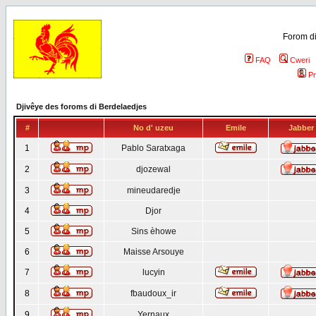
Forom di
FAQ
Cweri
Pr
Djivêye des foroms di Berdelaedjes
#
No d' uzeu
Emile
Jabber
1
Pablo Saratxaga
2
djozewal
3
mineudaredje
4
Djor
5
Sins èhowe
6
Maisse Arsouye
7
lucyin
8
fbaudoux_ir
9
Yernaux