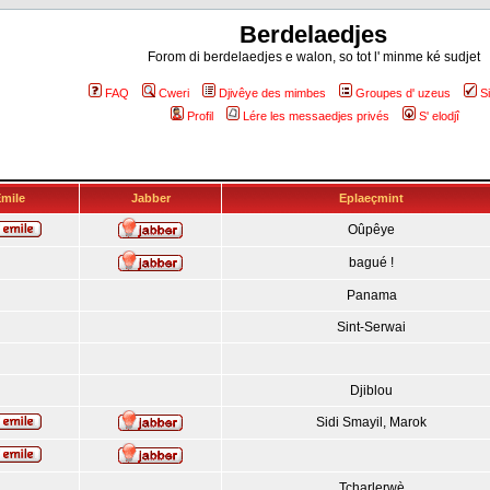
Berdelaedjes
Forom di berdelaedjes e walon, so tot l' minme ké sudjet
FAQ
Cweri
Djivêye des mimbes
Groupes d' uzeus
S
Profil
Lére les messaedjes privés
S' elodjî
mile
Jabber
Eplaeçmint
Oûpêye
bagué !
Panama
Sint-Serwai
Djiblou
Sidi Smayil, Marok
Tcharlerwè