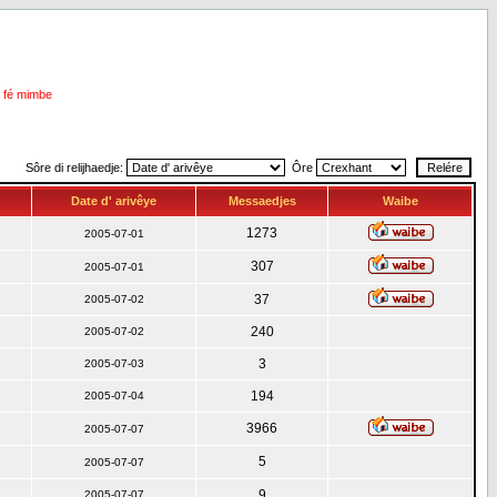
i fé mimbe
Sôre di relijhaedje:
Ôre
Date d' arivêye
Messaedjes
Waibe
1273
2005-07-01
307
2005-07-01
37
2005-07-02
240
2005-07-02
3
2005-07-03
194
2005-07-04
3966
2005-07-07
5
2005-07-07
9
2005-07-07