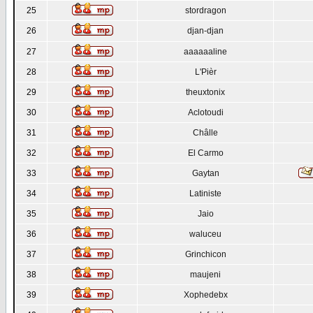
25
stordragon
26
djan-djan
27
aaaaaaline
28
L'Pièr
29
theuxtonix
30
Aclotoudi
31
Châlle
32
El Carmo
33
Gaytan
34
Latiniste
35
Jaio
36
waluceu
37
Grinchicon
38
maujeni
39
Xophedebx