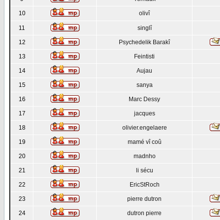
10
olivî
11
singlî
12
Psychedelik Barakî
13
Feintisti
14
Aujau
15
sanya
16
Marc Dessy
17
jacques
18
olivier.engelaere
19
mamé vî coû
20
madnho
21
li sécu
22
EricStRoch
23
pierre dutron
24
dutron pierre