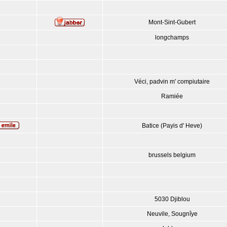
Mont-Sint-Gubert
longchamps
Véci, padvin m' compiutaire
Ramiée
Batice (Payis d' Heve)
brussels belgium
5030 Djiblou
Neuvile, Sougnîye