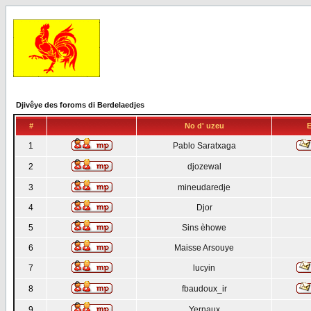
Djivêye des foroms di Berdelaedjes
#
No d' uzeu
E
1
Pablo Saratxaga
2
djozewal
3
mineudaredje
4
Djor
5
Sins èhowe
6
Maisse Arsouye
7
lucyin
8
fbaudoux_ir
9
Yernaux