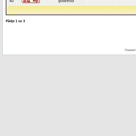
40
godefroid
Pådje
1
so
3
Powered