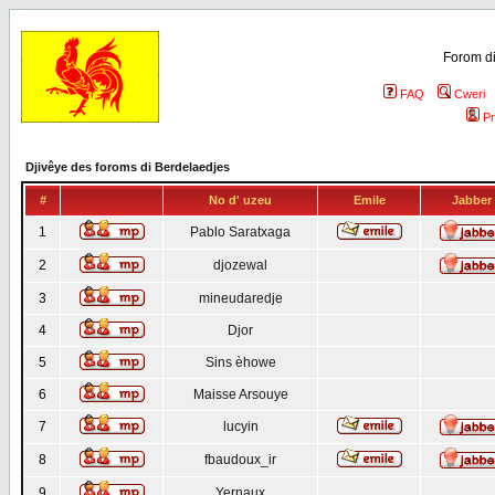
Forom di
FAQ
Cweri
Pr
Djivêye des foroms di Berdelaedjes
#
No d' uzeu
Emile
Jabber
1
Pablo Saratxaga
2
djozewal
3
mineudaredje
4
Djor
5
Sins èhowe
6
Maisse Arsouye
7
lucyin
8
fbaudoux_ir
9
Yernaux