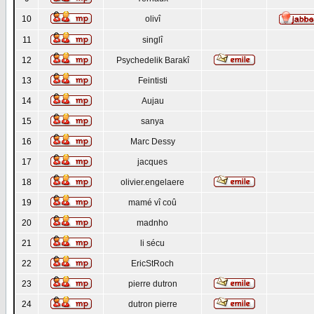
10
olivî
11
singlî
12
Psychedelik Barakî
13
Feintisti
14
Aujau
15
sanya
16
Marc Dessy
17
jacques
18
olivier.engelaere
19
mamé vî coû
20
madnho
21
li sécu
22
EricStRoch
23
pierre dutron
24
dutron pierre