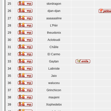
25
stordragon
26
djan-djan
27
aaaaaaline
28
L'Pièr
29
theuxtonix
30
Aclotoudi
31
Châlle
32
El Carmo
33
Gaytan
34
Latiniste
35
Jaio
36
waluceu
37
Grinchicon
38
maujeni
39
Xophedebx