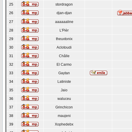
25
stordragon
26
djan-djan
27
aaaaaaline
28
L'Pièr
29
theuxtonix
30
Aclotoudi
31
Châlle
32
El Carmo
33
Gaytan
34
Latiniste
35
Jaio
36
waluceu
37
Grinchicon
38
maujeni
39
Xophedebx