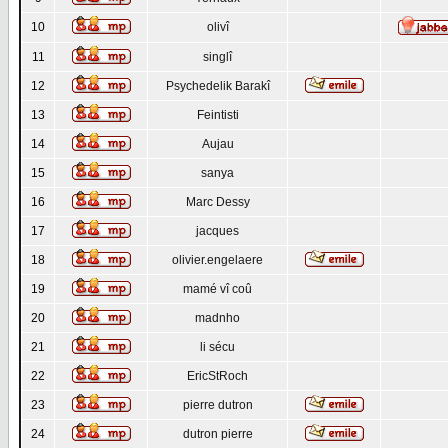
10
olivî
11
singlî
12
Psychedelik Barakî
13
Feintisti
14
Aujau
15
sanya
16
Marc Dessy
17
jacques
18
olivier.engelaere
19
mamé vî coû
20
madnho
21
li sécu
22
EricStRoch
23
pierre dutron
24
dutron pierre