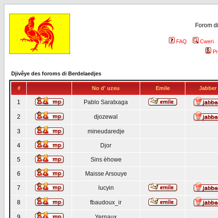
Forom di
FAQ
Cweri
Pr
Djivêye des foroms di Berdelaedjes
#
No d' uzeu
Emile
Jabber
1
Pablo Saratxaga
2
djozewal
3
mineudaredje
4
Djor
5
Sins èhowe
6
Maisse Arsouye
7
lucyin
8
fbaudoux_ir
9
Yernaux