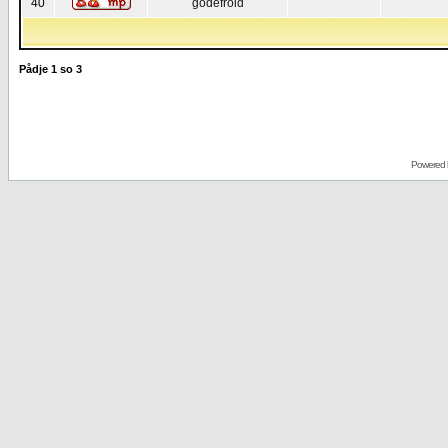
40
godefroid
Pådje
1
so
3
Powered