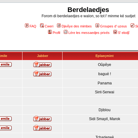
Berdelaedjes
Forom di berdelaedjes e walon, so tot l' minme ké sudjet
FAQ
Cweri
Djivêye des mimbes
Groupes d' uzeus
S
Profil
Lére les messaedjes privés
S' elodjî
mile
Jabber
Eplaeçmint
Oûpêye
bagué !
Panama
Sint-Serwai
Djiblou
Sidi Smayil, Marok
Tcharlerwè