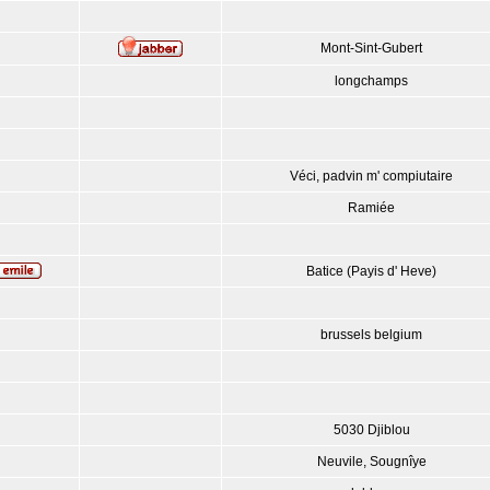
Mont-Sint-Gubert
longchamps
Véci, padvin m' compiutaire
Ramiée
Batice (Payis d' Heve)
brussels belgium
5030 Djiblou
Neuvile, Sougnîye