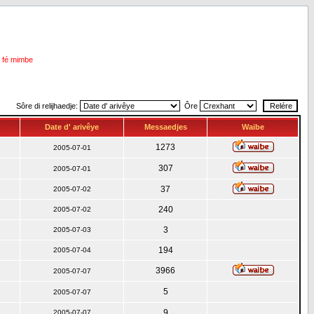
i fé mimbe
Sôre di relijhaedje:
Ôre
Date d' arivêye
Messaedjes
Waibe
1273
2005-07-01
307
2005-07-01
37
2005-07-02
240
2005-07-02
3
2005-07-03
194
2005-07-04
3966
2005-07-07
5
2005-07-07
9
2005-07-07