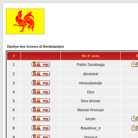
Djivêye des foroms di Berdelaedjes
#
No d' uzeu
E
1
Pablo Saratxaga
2
djozewal
3
mineudaredje
4
Djor
5
Sins èhowe
6
Maisse Arsouye
7
lucyin
8
fbaudoux_ir
9
Yernaux