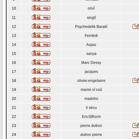
10
olivî
11
singlî
12
Psychedelik Barakî
13
Feintisti
14
Aujau
15
sanya
16
Marc Dessy
17
jacques
18
olivier.engelaere
19
mamé vî coû
20
madnho
21
li sécu
22
EricStRoch
23
pierre dutron
24
dutron pierre