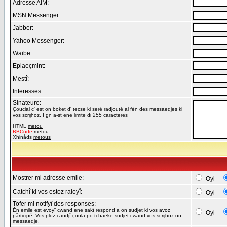
Adresse AIM:
MSN Messenger:
Jabber:
Yahoo Messenger:
Waibe:
Eplaeçmint:
Mestî:
Interesses:
Sinateure:
Çoucial c' est on boket d' tecse ki serè radjouté al fén des messaedjes ki
vos scrijhoz. I gn a-st ene limite di 255 caracteres
HTML
metou
BBCode
metou
Xhinåds
metous
Mostrer mi adresse emile:
Oyi
Catchî ki vos estoz raloyî:
Oyi
Tofer mi notifyî des responses:
Èn emile est evoyî cwand ene sakî respond a on sudjet ki vos avoz
Oyi
pårticipé. Vos ploz candjî çoula po tchaeke sudjet cwand vos scrijhoz on
messaedje.