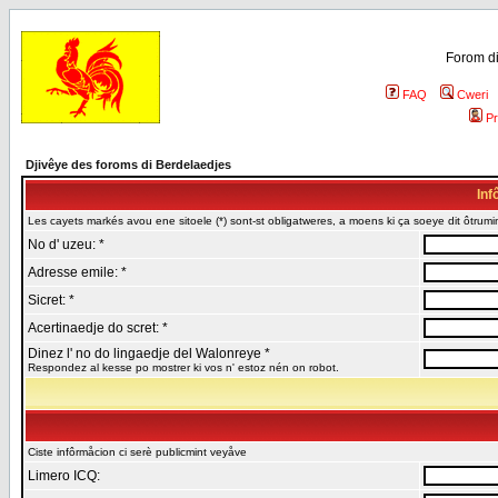
Forom di
FAQ
Cweri
Pr
Djivêye des foroms di Berdelaedjes
Inf
Les cayets markés avou ene sitoele (*) sont-st obligatweres, a moens ki ça soeye dit ôtrumin
No d' uzeu: *
Adresse emile: *
Sicret: *
Acertinaedje do scret: *
Dinez l' no do lingaedje del Walonreye *
Respondez al kesse po mostrer ki vos n' estoz nén on robot.
Ciste infôrmåcion ci serè publicmint veyåve
Limero ICQ: