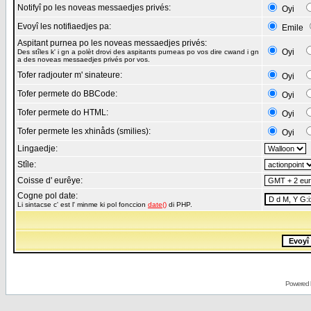
Notifyî po les noveas messaedjes privés:
Oyi
Evoyî les notifiaedjes pa:
Emile
Aspitant purnea po les noveas messaedjes privés:
Oyi
Des stîles k' i gn a polèt drovi des aspitants purneas po vos dire cwand i gn
a des noveas messaedjes privés por vos.
Tofer radjouter m' sinateure:
Oyi
Tofer permete do BBCode:
Oyi
Tofer permete do HTML:
Oyi
Tofer permete les xhinåds (smilies):
Oyi
Lingaedje:
Stîle:
Coisse d' eurêye:
Cogne pol date:
Li sintacse c' est l' minme ki pol fonccion
date()
di PHP.
Powered