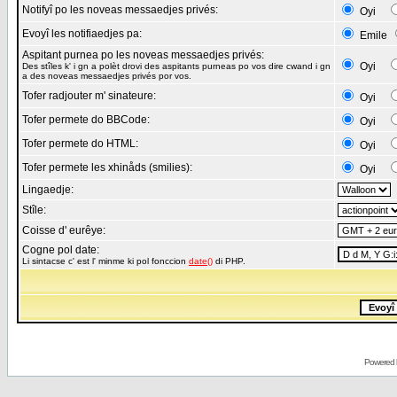
Notifyî po les noveas messaedjes privés:
Oyi
Evoyî les notifiaedjes pa:
Emile
Aspitant purnea po les noveas messaedjes privés:
Oyi
Des stîles k' i gn a polèt drovi des aspitants purneas po vos dire cwand i gn
a des noveas messaedjes privés por vos.
Tofer radjouter m' sinateure:
Oyi
Tofer permete do BBCode:
Oyi
Tofer permete do HTML:
Oyi
Tofer permete les xhinåds (smilies):
Oyi
Lingaedje:
Stîle:
Coisse d' eurêye:
Cogne pol date:
Li sintacse c' est l' minme ki pol fonccion
date()
di PHP.
Powered