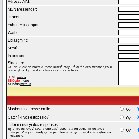
Adresse AIM:
MSN Messenger:
Jabber:
Yahoo Messenger:
Waibe:
Eplaeçmint:
Mestî:
Interesses:
Sinateure:
Çoucial c' est on boket d' tecse ki serè radjouté al fén des messaedjes ki
vos scrijhoz. I gn a-st ene limite di 255 caracteres
HTML
metou
BBCode
metou
Xhinåds
metous
Mostrer mi adresse emile:
Oyi
Catchî ki vos estoz raloyî:
Oyi
Tofer mi notifyî des responses:
Èn emile est evoyî cwand ene sakî respond a on sudjet ki vos avoz
Oyi
pårticipé. Vos ploz candjî çoula po tchaeke sudjet cwand vos scrijhoz on
messaedje.