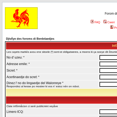
Forom di
FAQ
Cweri
Pr
Djivêye des foroms di Berdelaedjes
Inf
Les cayets markés avou ene sitoele (*) sont-st obligatweres, a moens ki ça soeye dit ôtrumin
No d' uzeu: *
Adresse emile: *
Sicret: *
Acertinaedje do scret: *
Dinez l' no do lingaedje del Walonreye *
Respondez al kesse po mostrer ki vos n' estoz nén on robot.
Ciste infôrmåcion ci serè publicmint veyåve
Limero ICQ: