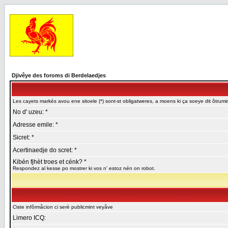
Djivêye des foroms di Berdelaedjes
Les cayets markés avou ene sitoele (*) sont-st obligatweres, a moens ki ça soeye dit ôtrumin
No d' uzeu: *
Adresse emile: *
Sicret: *
Acertinaedje do scret: *
Kibén fjhèt troes et cénk? *
Respondez al kesse po mostrer ki vos n' estoz nén on robot.
Ciste infôrmåcion ci serè publicmint veyåve
Limero ICQ: