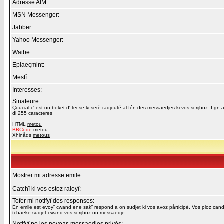
Adresse AIM:
MSN Messenger:
Jabber:
Yahoo Messenger:
Waibe:
Eplaeçmint:
Mestî:
Interesses:
Sinateure:
Çoucial c' est on boket d' tecse ki serè radjouté al fén des messaedjes ki vos scrijhoz. I gn a
di 255 caracteres
HTML
metou
BBCode
metou
Xhinåds
metous
Mostrer mi adresse emile:
Catchî ki vos estoz raloyî:
Tofer mi notifyî des responses:
Èn emile est evoyî cwand ene sakî respond a on sudjet ki vos avoz pårticipé. Vos ploz cand
tchaeke sudjet cwand vos scrijhoz on messaedje.