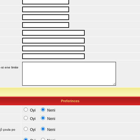
-st ene limite
Preferinces
Oyi
Neni
Oyi
Neni
Oyi
Neni
jî çoula po