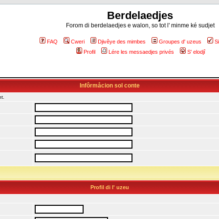
Berdelaedjes
Forom di berdelaedjes e walon, so tot l' minme ké sudjet
FAQ
Cweri
Djivêye des mimbes
Groupes d' uzeus
S
Profil
Lére les messaedjes privés
S' elodjî
Infôrmåcion sol conte
t.
Profil di l' uzeu