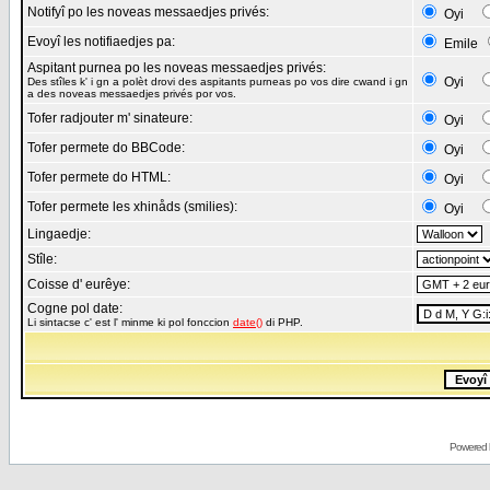
Notifyî po les noveas messaedjes privés:
Oyi
Evoyî les notifiaedjes pa:
Emile
Aspitant purnea po les noveas messaedjes privés:
Oyi
Des stîles k' i gn a polèt drovi des aspitants purneas po vos dire cwand i gn
a des noveas messaedjes privés por vos.
Tofer radjouter m' sinateure:
Oyi
Tofer permete do BBCode:
Oyi
Tofer permete do HTML:
Oyi
Tofer permete les xhinåds (smilies):
Oyi
Lingaedje:
Stîle:
Coisse d' eurêye:
Cogne pol date:
Li sintacse c' est l' minme ki pol fonccion
date()
di PHP.
Powered