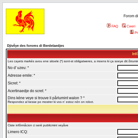
Forom di
FAQ
Cweri
Pr
Djivêye des foroms di Berdelaedjes
Inf
Les cayets markés avou ene sitoele (*) sont-st obligatweres, a moens ki ça soeye dit ôtrumin
No d' uzeu: *
Adresse emile: *
Sicret: *
Acertinaedje do scret: *
Dins kéne veye si trouve li pårlumint walon ? *
Respondez al kesse po mostrer ki vos n' estoz nén on robot.
Ciste infôrmåcion ci serè publicmint veyåve
Limero ICQ: