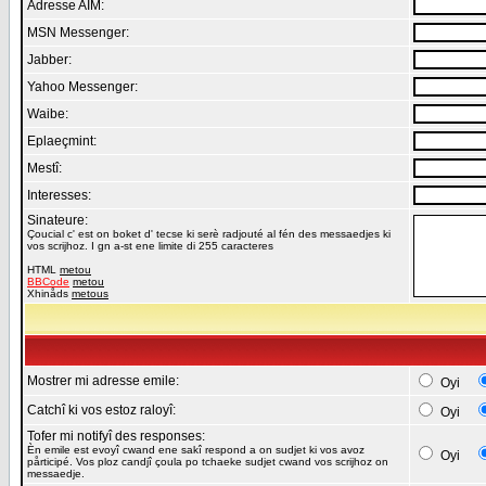
Adresse AIM:
MSN Messenger:
Jabber:
Yahoo Messenger:
Waibe:
Eplaeçmint:
Mestî:
Interesses:
Sinateure:
Çoucial c' est on boket d' tecse ki serè radjouté al fén des messaedjes ki
vos scrijhoz. I gn a-st ene limite di 255 caracteres
HTML
metou
BBCode
metou
Xhinåds
metous
Mostrer mi adresse emile:
Oyi
Catchî ki vos estoz raloyî:
Oyi
Tofer mi notifyî des responses:
Èn emile est evoyî cwand ene sakî respond a on sudjet ki vos avoz
Oyi
pårticipé. Vos ploz candjî çoula po tchaeke sudjet cwand vos scrijhoz on
messaedje.