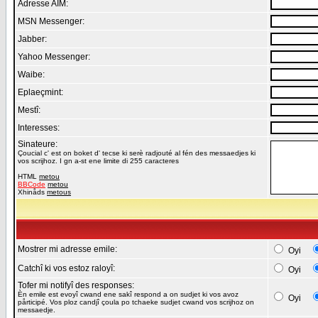
Adresse AIM:
MSN Messenger:
Jabber:
Yahoo Messenger:
Waibe:
Eplaeçmint:
Mestî:
Interesses:
Sinateure:
Çoucial c' est on boket d' tecse ki serè radjouté al fén des messaedjes ki
vos scrijhoz. I gn a-st ene limite di 255 caracteres
HTML
metou
BBCode
metou
Xhinåds
metous
Mostrer mi adresse emile:
Oyi
Catchî ki vos estoz raloyî:
Oyi
Tofer mi notifyî des responses:
Èn emile est evoyî cwand ene sakî respond a on sudjet ki vos avoz
Oyi
pårticipé. Vos ploz candjî çoula po tchaeke sudjet cwand vos scrijhoz on
messaedje.