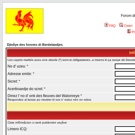
Forom di
FAQ
Cweri
Pr
Djivêye des foroms di Berdelaedjes
Inf
Les cayets markés avou ene sitoele (*) sont-st obligatweres, a moens ki ça soeye dit ôtrumin
No d' uzeu: *
Adresse emile: *
Sicret: *
Acertinaedje do scret: *
Dinez l' no d' onk des fleuves del Walonreye *
Respondez al kesse po mostrer ki vos n' estoz nén on robot.
Ciste infôrmåcion ci serè publicmint veyåve
Limero ICQ: