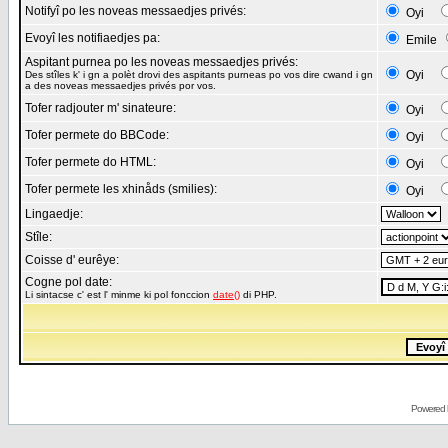
Notifyî po les noveas messaedjes privés:
Oyi
Evoyî les notifiaedjes pa:
Emile
Aspitant purnea po les noveas messaedjes privés:
Oyi
Des stîles k' i gn a polèt drovi des aspitants purneas po vos dire cwand i gn
a des noveas messaedjes privés por vos.
Tofer radjouter m' sinateure:
Oyi
Tofer permete do BBCode:
Oyi
Tofer permete do HTML:
Oyi
Tofer permete les xhinåds (smilies):
Oyi
Lingaedje:
Stîle:
Coisse d' eurêye:
Cogne pol date:
Li sintacse c' est l' minme ki pol fonccion
date()
di PHP.
Powered