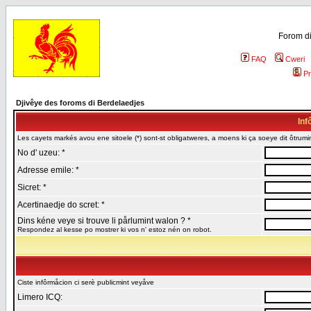
Forom di
FAQ
Cweri
Pr
Djivêye des foroms di Berdelaedjes
Inf
Les cayets markés avou ene sitoele (*) sont-st obligatweres, a moens ki ça soeye dit ôtrumin
No d' uzeu: *
Adresse emile: *
Sicret: *
Acertinaedje do scret: *
Dins kéne veye si trouve li pårlumint walon ? *
Respondez al kesse po mostrer ki vos n' estoz nén on robot.
Ciste infôrmåcion ci serè publicmint veyåve
Limero ICQ: