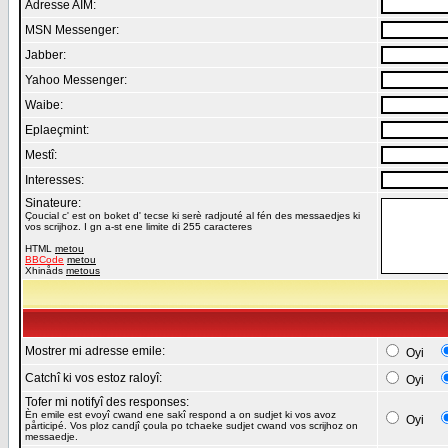
Adresse AIM:
MSN Messenger:
Jabber:
Yahoo Messenger:
Waibe:
Eplaeçmint:
Mestî:
Interesses:
Sinateure:
Çoucial c' est on boket d' tecse ki serè radjouté al fén des messaedjes ki
vos scrijhoz. I gn a-st ene limite di 255 caracteres
HTML
metou
BBCode
metou
Xhinåds
metous
Mostrer mi adresse emile:
Oyi
Catchî ki vos estoz raloyî:
Oyi
Tofer mi notifyî des responses:
Èn emile est evoyî cwand ene sakî respond a on sudjet ki vos avoz
Oyi
pårticipé. Vos ploz candjî çoula po tchaeke sudjet cwand vos scrijhoz on
messaedje.