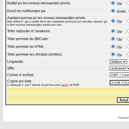
Notifyî po les noveas messaedjes privés:
Oyi
Evoyî les notifiaedjes pa:
Emile
Aspitant purnea po les noveas messaedjes privés:
Oyi
Des stîles k' i gn a polèt drovi des aspitants purneas po vos dire cwand i gn
a des noveas messaedjes privés por vos.
Tofer radjouter m' sinateure:
Oyi
Tofer permete do BBCode:
Oyi
Tofer permete do HTML:
Oyi
Tofer permete les xhinåds (smilies):
Oyi
Lingaedje:
Stîle:
Coisse d' eurêye:
Cogne pol date:
Li sintacse c' est l' minme ki pol fonccion
date()
di PHP.
Powered