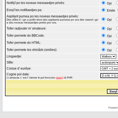
Notifyî po les noveas messaedjes privés:
Oyi
Evoyî les notifiaedjes pa:
Emile
Aspitant purnea po les noveas messaedjes privés:
Oyi
Des stîles k' i gn a polèt drovi des aspitants purneas po vos dire cwand i gn
a des noveas messaedjes privés por vos.
Tofer radjouter m' sinateure:
Oyi
Tofer permete do BBCode:
Oyi
Tofer permete do HTML:
Oyi
Tofer permete les xhinåds (smilies):
Oyi
Lingaedje:
Stîle:
Coisse d' eurêye:
Cogne pol date:
Li sintacse c' est l' minme ki pol fonccion
date()
di PHP.
Powered