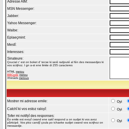
Adresse AIM:
MSN Messenger:
Jabber:
Yahoo Messenger:
Waibe:
Eplaeçmint:
Mestî:
Interesses:
Sinateure:
Çoucial c' est on boket d' tecse ki serè radjouté al fén des messaedjes ki
vos scrijhoz. I gn a-st ene limite di 255 caracteres
HTML
metou
BBCode
metou
Xhinåds
metous
Mostrer mi adresse emile:
Oyi
Catchî ki vos estoz raloyî:
Oyi
Tofer mi notifyî des responses:
Èn emile est evoyî cwand ene sakî respond a on sudjet ki vos avoz
Oyi
pårticipé. Vos ploz candjî çoula po tchaeke sudjet cwand vos scrijhoz on
messaedje.