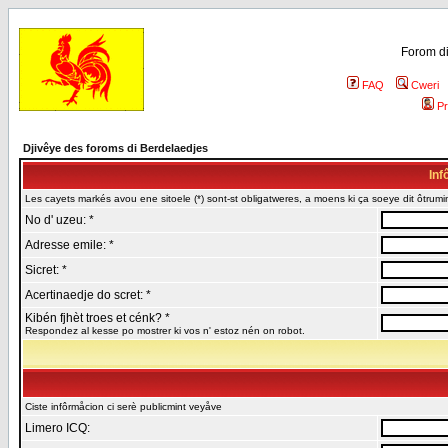
Forom di
FAQ
Cweri
Pr
Djivêye des foroms di Berdelaedjes
Inf
Les cayets markés avou ene sitoele (*) sont-st obligatweres, a moens ki ça soeye dit ôtrumin
No d' uzeu: *
Adresse emile: *
Sicret: *
Acertinaedje do scret: *
Kibén fjhèt troes et cénk? *
Respondez al kesse po mostrer ki vos n' estoz nén on robot.
Ciste infôrmåcion ci serè publicmint veyåve
Limero ICQ: