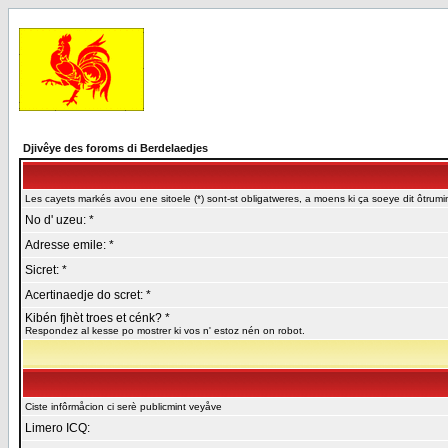
Djivêye des foroms di Berdelaedjes
Les cayets markés avou ene sitoele (*) sont-st obligatweres, a moens ki ça soeye dit ôtrumin
No d' uzeu: *
Adresse emile: *
Sicret: *
Acertinaedje do scret: *
Kibén fjhèt troes et cénk? *
Respondez al kesse po mostrer ki vos n' estoz nén on robot.
Ciste infôrmåcion ci serè publicmint veyåve
Limero ICQ: