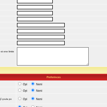
-st ene limite
Preferinces
Oyi
Neni
Oyi
Neni
Oyi
Neni
jî çoula po