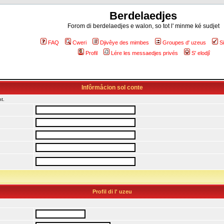
Berdelaedjes
Forom di berdelaedjes e walon, so tot l' minme ké sudjet
FAQ
Cweri
Djivêye des mimbes
Groupes d' uzeus
S
Profil
Lére les messaedjes privés
S' elodjî
Infôrmåcion sol conte
t.
Profil di l' uzeu