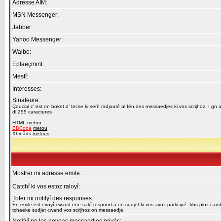
Adresse AIM:
MSN Messenger:
Jabber:
Yahoo Messenger:
Waibe:
Eplaeçmint:
Mestî:
Interesses:
Sinateure:
Çoucial c' est on boket d' tecse ki serè radjouté al fén des messaedjes ki vos scrijhoz. I gn a
di 255 caracteres
HTML
metou
BBCode
metou
Xhinåds
metous
Mostrer mi adresse emile:
Catchî ki vos estoz raloyî:
Tofer mi notifyî des responses:
Èn emile est evoyî cwand ene sakî respond a on sudjet ki vos avoz pårticipé. Vos ploz cand
tchaeke sudjet cwand vos scrijhoz on messaedje.