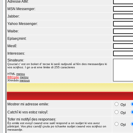
Adresse AIM:
MSN Messenger:
Jabber:
Yahoo Messenger:
Waibe:
Eplaeçmint:
Mestî:
Interesses:
Sinateure:
Çoucial c' est on boket d' tecse ki serè radjouté al fén des messaedjes ki
vos scrijhoz. I gn a-st ene limite di 255 caracteres
HTML
metou
BBCode
metou
Xhinåds
metous
Mostrer mi adresse emile:
Oyi
Catchî ki vos estoz raloyî:
Oyi
Tofer mi notifyî des responses:
Èn emile est evoyî cwand ene sakî respond a on sudjet ki vos avoz
Oyi
pårticipé. Vos ploz candjî çoula po tchaeke sudjet cwand vos scrijhoz on
messaedje.