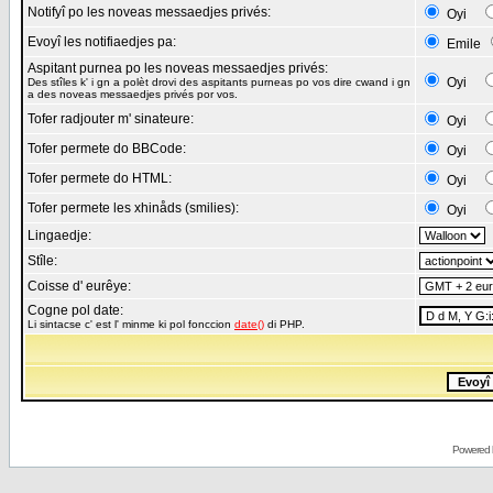
Notifyî po les noveas messaedjes privés:
Oyi
Evoyî les notifiaedjes pa:
Emile
Aspitant purnea po les noveas messaedjes privés:
Oyi
Des stîles k' i gn a polèt drovi des aspitants purneas po vos dire cwand i gn
a des noveas messaedjes privés por vos.
Tofer radjouter m' sinateure:
Oyi
Tofer permete do BBCode:
Oyi
Tofer permete do HTML:
Oyi
Tofer permete les xhinåds (smilies):
Oyi
Lingaedje:
Stîle:
Coisse d' eurêye:
Cogne pol date:
Li sintacse c' est l' minme ki pol fonccion
date()
di PHP.
Powered