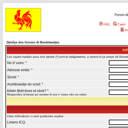
Forom di
FAQ
Cweri
Pr
Djivêye des foroms di Berdelaedjes
Inf
Les cayets markés avou ene sitoele (*) sont-st obligatweres, a moens ki ça soeye dit ôtrumin
No d' uzeu: *
Adresse emile: *
Sicret: *
Acertinaedje do scret: *
Kibén fjhèt troes et cénk? *
Respondez al kesse po mostrer ki vos n' estoz nén on robot.
Ciste infôrmåcion ci serè publicmint veyåve
Limero ICQ: