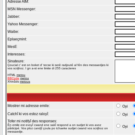
Adresse AIM:
MSN Messenger:
Jabber:
Yahoo Messenger:
Waibe:
Eplaeçmint:
Mestî:
Interesses:
Sinateure:
Çoucial c' est on boket d' tecse ki serè radjouté al fén des messaedjes ki
vos scrijhoz. I gn a-st ene limite di 255 caracteres
HTML
metou
BBCode
metou
Xhinåds
metous
Mostrer mi adresse emile:
Oyi
Catchî ki vos estoz raloyî:
Oyi
Tofer mi notifyî des responses:
Èn emile est evoyî cwand ene sakî respond a on sudjet ki vos avoz
Oyi
pårticipé. Vos ploz candjî çoula po tchaeke sudjet cwand vos scrijhoz on
messaedje.