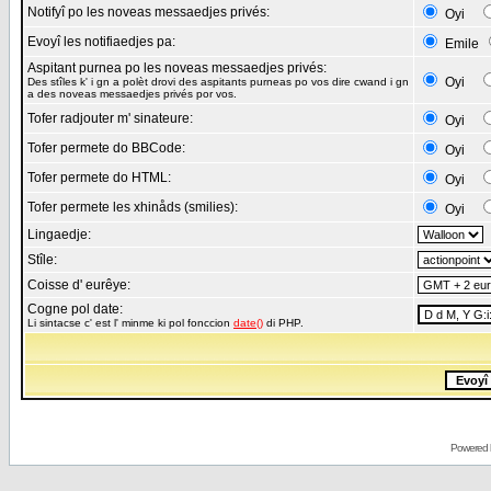
Notifyî po les noveas messaedjes privés:
Oyi
Evoyî les notifiaedjes pa:
Emile
Aspitant purnea po les noveas messaedjes privés:
Oyi
Des stîles k' i gn a polèt drovi des aspitants purneas po vos dire cwand i gn
a des noveas messaedjes privés por vos.
Tofer radjouter m' sinateure:
Oyi
Tofer permete do BBCode:
Oyi
Tofer permete do HTML:
Oyi
Tofer permete les xhinåds (smilies):
Oyi
Lingaedje:
Stîle:
Coisse d' eurêye:
Cogne pol date:
Li sintacse c' est l' minme ki pol fonccion
date()
di PHP.
Powered