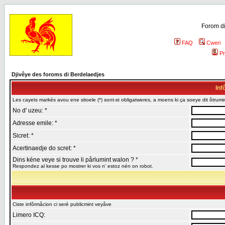
Forom di
FAQ
Cweri
Pr
Djivêye des foroms di Berdelaedjes
Inf
Les cayets markés avou ene sitoele (*) sont-st obligatweres, a moens ki ça soeye dit ôtrumin
No d' uzeu: *
Adresse emile: *
Sicret: *
Acertinaedje do scret: *
Dins kéne veye si trouve li pårlumint walon ? *
Respondez al kesse po mostrer ki vos n' estoz nén on robot.
Ciste infôrmåcion ci serè publicmint veyåve
Limero ICQ: