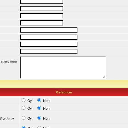
-st ene limite
Preferinces
Oyi
Neni
Oyi
Neni
Oyi
Neni
jî çoula po