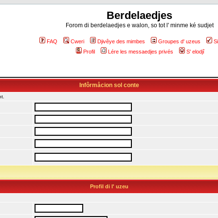
Berdelaedjes
Forom di berdelaedjes e walon, so tot l' minme ké sudjet
FAQ
Cweri
Djivêye des mimbes
Groupes d' uzeus
S
Profil
Lére les messaedjes privés
S' elodjî
Infôrmåcion sol conte
t.
Profil di l' uzeu