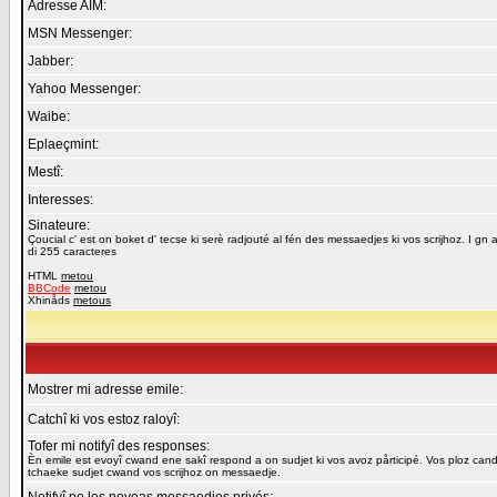
Adresse AIM:
MSN Messenger:
Jabber:
Yahoo Messenger:
Waibe:
Eplaeçmint:
Mestî:
Interesses:
Sinateure:
Çoucial c' est on boket d' tecse ki serè radjouté al fén des messaedjes ki vos scrijhoz. I gn a
di 255 caracteres
HTML
metou
BBCode
metou
Xhinåds
metous
Mostrer mi adresse emile:
Catchî ki vos estoz raloyî:
Tofer mi notifyî des responses:
Èn emile est evoyî cwand ene sakî respond a on sudjet ki vos avoz pårticipé. Vos ploz cand
tchaeke sudjet cwand vos scrijhoz on messaedje.