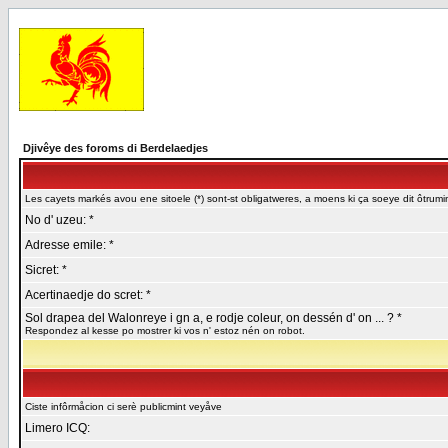
Djivêye des foroms di Berdelaedjes
Les cayets markés avou ene sitoele (*) sont-st obligatweres, a moens ki ça soeye dit ôtrumin
No d' uzeu: *
Adresse emile: *
Sicret: *
Acertinaedje do scret: *
Sol drapea del Walonreye i gn a, e rodje coleur, on dessén d' on ... ? *
Respondez al kesse po mostrer ki vos n' estoz nén on robot.
Ciste infôrmåcion ci serè publicmint veyåve
Limero ICQ: