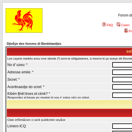
Forom di
FAQ
Cweri
Pr
Djivêye des foroms di Berdelaedjes
Inf
Les cayets markés avou ene sitoele (*) sont-st obligatweres, a moens ki ça soeye dit ôtrumin
No d' uzeu: *
Adresse emile: *
Sicret: *
Acertinaedje do scret: *
Kibén fjhèt troes et cénk? *
Respondez al kesse po mostrer ki vos n' estoz nén on robot.
Ciste infôrmåcion ci serè publicmint veyåve
Limero ICQ: