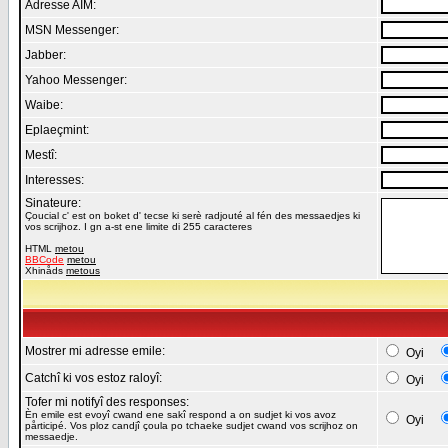
Adresse AIM:
MSN Messenger:
Jabber:
Yahoo Messenger:
Waibe:
Eplaeçmint:
Mestî:
Interesses:
Sinateure:
Çoucial c' est on boket d' tecse ki serè radjouté al fén des messaedjes ki
vos scrijhoz. I gn a-st ene limite di 255 caracteres
HTML
metou
BBCode
metou
Xhinåds
metous
Mostrer mi adresse emile:
Oyi
Catchî ki vos estoz raloyî:
Oyi
Tofer mi notifyî des responses:
Èn emile est evoyî cwand ene sakî respond a on sudjet ki vos avoz
Oyi
pårticipé. Vos ploz candjî çoula po tchaeke sudjet cwand vos scrijhoz on
messaedje.