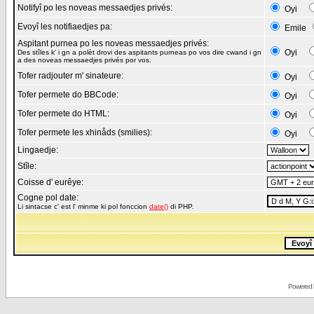
Notifyî po les noveas messaedjes privés:
Oyi
Evoyî les notifiaedjes pa:
Emile
Aspitant purnea po les noveas messaedjes privés:
Oyi
Des stîles k' i gn a polèt drovi des aspitants purneas po vos dire cwand i gn
a des noveas messaedjes privés por vos.
Tofer radjouter m' sinateure:
Oyi
Tofer permete do BBCode:
Oyi
Tofer permete do HTML:
Oyi
Tofer permete les xhinåds (smilies):
Oyi
Lingaedje:
Stîle:
Coisse d' eurêye:
Cogne pol date:
Li sintacse c' est l' minme ki pol fonccion
date()
di PHP.
Powered