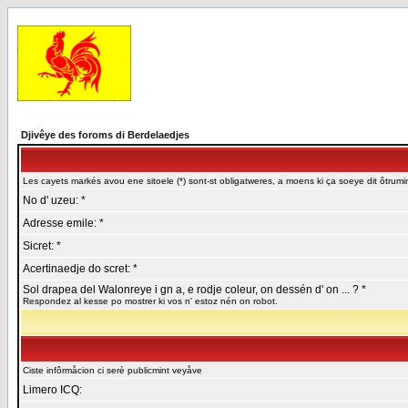
Djivêye des foroms di Berdelaedjes
Les cayets markés avou ene sitoele (*) sont-st obligatweres, a moens ki ça soeye dit ôtrumin
No d' uzeu: *
Adresse emile: *
Sicret: *
Acertinaedje do scret: *
Sol drapea del Walonreye i gn a, e rodje coleur, on dessén d' on ... ? *
Respondez al kesse po mostrer ki vos n' estoz nén on robot.
Ciste infôrmåcion ci serè publicmint veyåve
Limero ICQ: