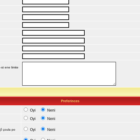
-st ene limite
Preferinces
Oyi
Neni
Oyi
Neni
Oyi
Neni
jî çoula po