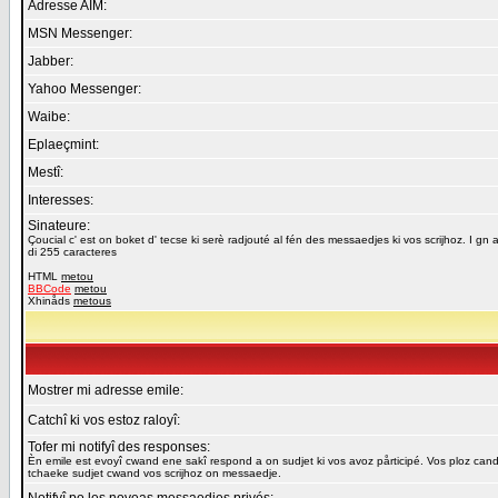
Adresse AIM:
MSN Messenger:
Jabber:
Yahoo Messenger:
Waibe:
Eplaeçmint:
Mestî:
Interesses:
Sinateure:
Çoucial c' est on boket d' tecse ki serè radjouté al fén des messaedjes ki vos scrijhoz. I gn a
di 255 caracteres
HTML
metou
BBCode
metou
Xhinåds
metous
Mostrer mi adresse emile:
Catchî ki vos estoz raloyî:
Tofer mi notifyî des responses:
Èn emile est evoyî cwand ene sakî respond a on sudjet ki vos avoz pårticipé. Vos ploz cand
tchaeke sudjet cwand vos scrijhoz on messaedje.