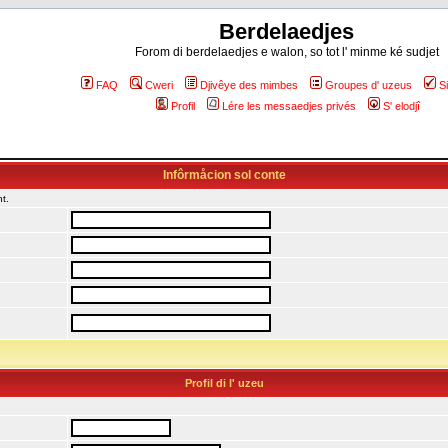
Berdelaedjes
Forom di berdelaedjes e walon, so tot l' minme ké sudjet
FAQ
Cweri
Djivêye des mimbes
Groupes d' uzeus
S
Profil
Lére les messaedjes privés
S' elodjî
Infôrmåcion sol conte
t.
Profil di l' uzeu