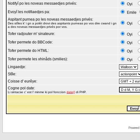
Notifyî po les noveas messaedjes privés:
Oyi
Evoyî les notifiaedjes pa:
Emile
Aspitant purnea po les noveas messaedjes privés:
Oyi
Des stîles k' i gn a polèt drovi des aspitants purneas po vos dire cwand i gn
a des noveas messaedjes privés por vos.
Tofer radjouter m' sinateure:
Oyi
Tofer permete do BBCode:
Oyi
Tofer permete do HTML:
Oyi
Tofer permete les xhinåds (smilies):
Oyi
Lingaedje:
Stîle:
Coisse d' eurêye:
Cogne pol date:
Li sintacse c' est l' minme ki pol fonccion
date()
di PHP.
Powered