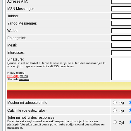
Adresse AIM:
MSN Messenger:
Jabber:
Yahoo Messenger:
Waibe:
Eplaeçmint:
Mestî:
Interesses:
Sinateure:
Çoucial c' est on boket d' tecse ki serè radjouté al fén des messaedjes ki
vos scrijhoz. I gn a-st ene limite di 255 caracteres
HTML
metou
BBCode
metou
Xhinåds
metous
Mostrer mi adresse emile:
Oyi
Catchî ki vos estoz raloyî:
Oyi
Tofer mi notifyî des responses:
Èn emile est evoyî cwand ene sakî respond a on sudjet ki vos avoz
Oyi
pårticipé. Vos ploz candjî çoula po tchaeke sudjet cwand vos scrijhoz on
messaedje.