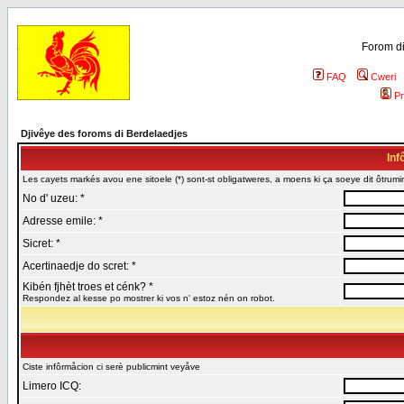
Forom di
FAQ
Cweri
Pr
Djivêye des foroms di Berdelaedjes
Inf
Les cayets markés avou ene sitoele (*) sont-st obligatweres, a moens ki ça soeye dit ôtrumin
No d' uzeu: *
Adresse emile: *
Sicret: *
Acertinaedje do scret: *
Kibén fjhèt troes et cénk? *
Respondez al kesse po mostrer ki vos n' estoz nén on robot.
Ciste infôrmåcion ci serè publicmint veyåve
Limero ICQ: